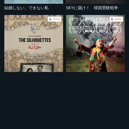
結婚しない、できない私
SKYに届け！ 韓国受験戦争
¥495
¥495
影として生きる 苦難のアフガン難民
いのちの闘争ー故郷コバニを守るためにー
¥495
¥495