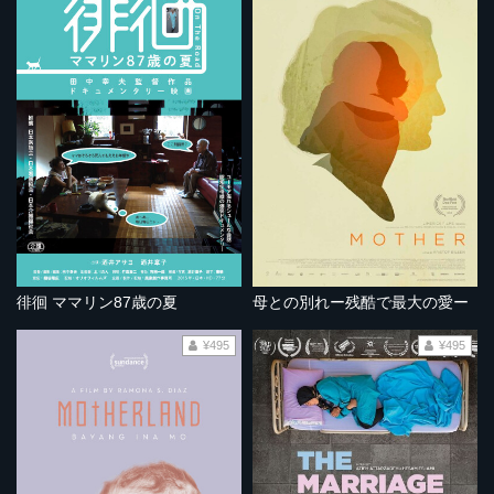
徘徊 ママリン87歳の夏
母との別れー残酷で最大の愛ー
¥495
¥495