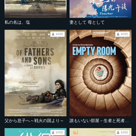
私の名は、塩
妻として 母として
¥495
¥495
父から息子へ～戦火の国より～
誰もいない部屋－生者と死者のはざまで－
¥495
¥495