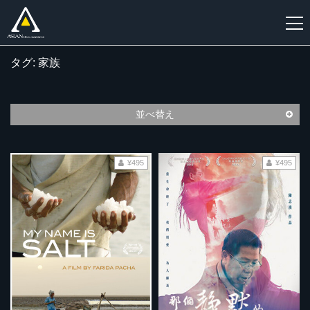
タグ: 家族
新
規
登
並べ替え
録
¥495
¥495