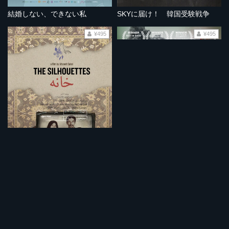
結婚しない、できない私
SKYに届け！ 韓国受験戦争
¥495
¥495
影として生きる 苦難のアフガン難民
いのちの闘争ー故郷コバニを守るためにー
¥495
¥495