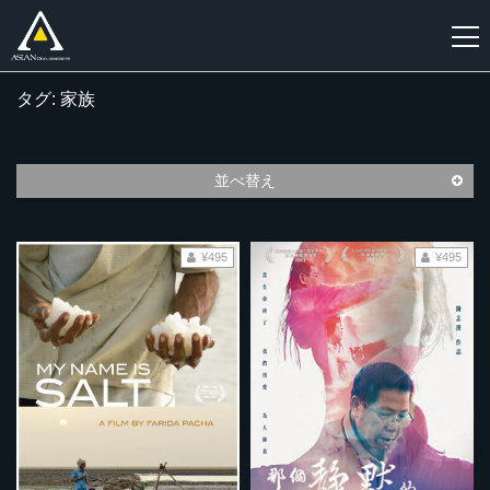
タグ: 家族
新
規
登
並べ替え
録
¥495
¥495