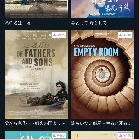
私の名は、塩
妻として 母として
¥495
¥495
父から息子へ～戦火の国より～
誰もいない部屋－生者と死者のはざまで－
¥495
¥495