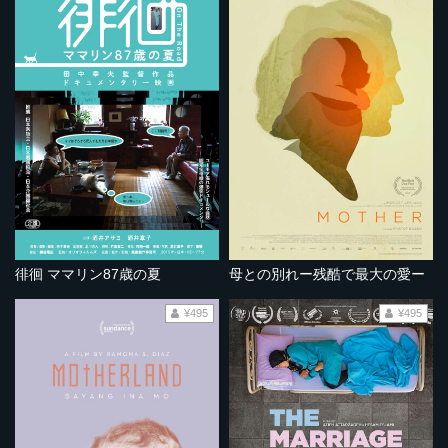
徘徊 ママリン87歳の夏
母との別れー残酷で最大の愛ー
¥495
¥495