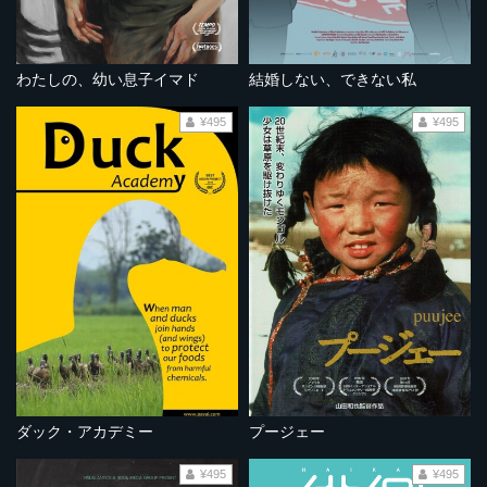
わたしの、幼い息子イマド
結婚しない、できない私
¥495
¥495
ダック・アカデミー
プージェー
¥495
¥495