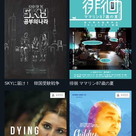
SKYに届け！ 韓国受験戦争
徘徊 ママリン87歳の夏
¥495
¥495