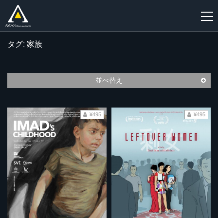
タグ: 家族
新
規
登
並べ替え
録
¥495
¥495