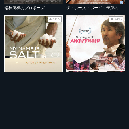
精神病棟のプロポーズ
ザ・ホース・ボーイ～奇跡の旅～
¥495
¥495
私の名は、塩
アングリーバードとバナナ合唱団
¥495
¥495