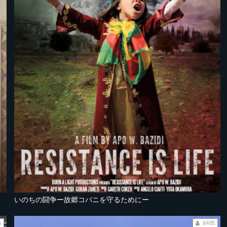
いのちの闘争ー故郷コバニを守るためにー
5
¥495