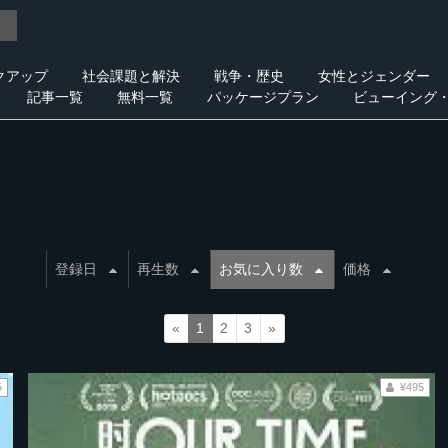
クアップ
社会課題と解決
戦争・歴史
女性とジェンダー
記事一覧
無料一覧
パッケージプラン
ビューイング
登録日
再生数
お気に入り数
価格
«
1
2
3
»
5
¥495