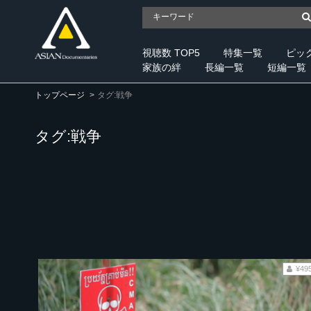
視聴数 TOP5
特集一覧
ピッ
家族の絆
長編一覧
短編一覧
トップページ
タグ:戦争
タグ:戦争
¥49