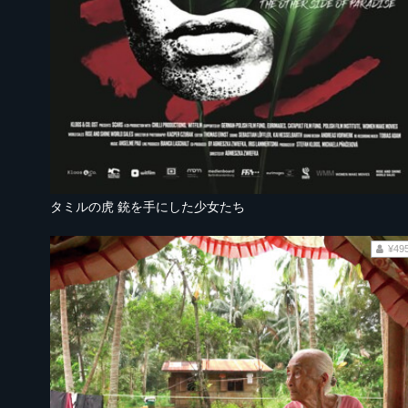
タミルの虎 銃を手にした少女たち
¥49