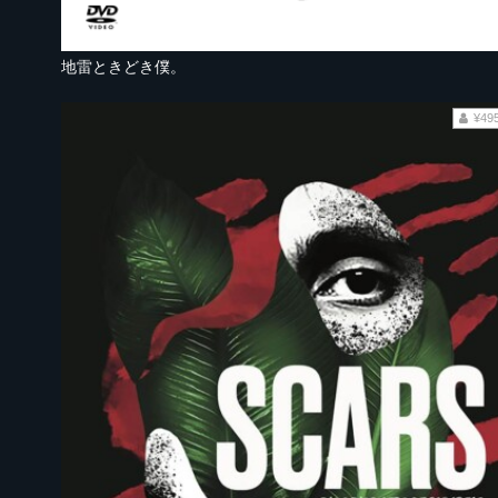
地雷ときどき僕。
¥49