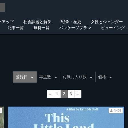
クアップ
社会課題と解決
戦争・歴史
女性とジェンダー
記事一覧
無料一覧
パッケージプラン
ビューイング
登録日
再生数
お気に入り数
価格
«
1
2
3
»
5
¥495