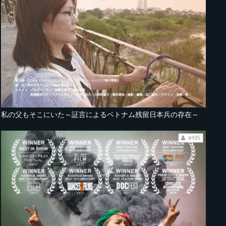
私の父もそこにいた～証言によるベトナム残留日本兵の存在～
¥495