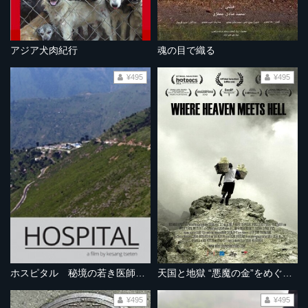
アジア犬肉紀行
魂の目で織る
¥495
¥495
ホスピタル 秘境の若き医師たち
天国と地獄 “悪魔の金”をめぐる物語
¥495
¥495