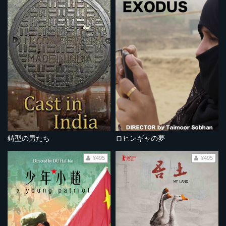
鋳型の男たち
ロヒンギャの夢
¥495
¥495