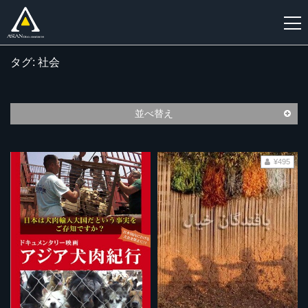
タグ: 社会
新
規
登
並べ替え
録
¥495