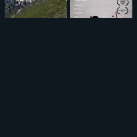
ホスピタル 秘境の若き医師たち
戦場病棟 アレッポの狂気
¥495
¥495