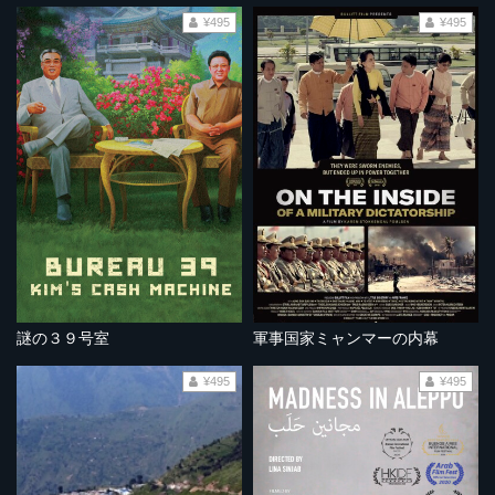
¥495
¥495
謎の３９号室
軍事国家ミャンマーの内幕
¥495
¥495