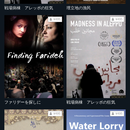
戦場病棟 アレッポの狂気
埋立地の漁民
¥495
¥495
ファリデーを探しに
戦場病棟 アレッポの狂気
¥495
¥495