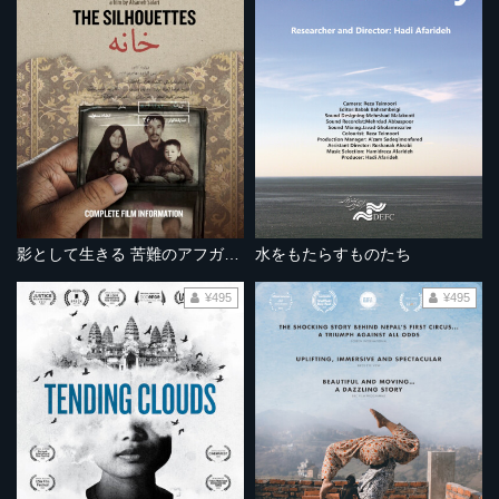
影として生きる 苦難のアフガン難民
水をもたらすものたち
¥495
¥495