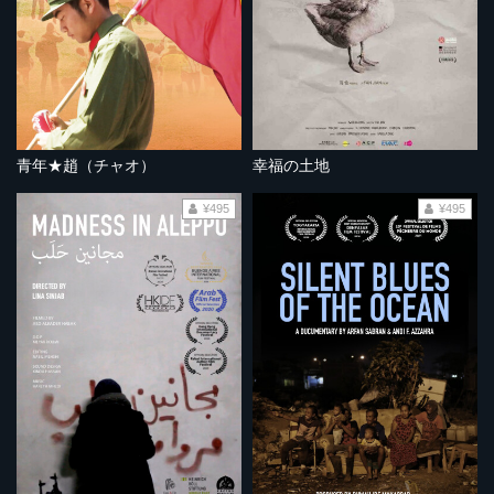
青年★趙（チャオ）
幸福の土地
¥495
¥495