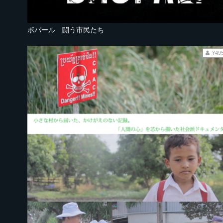
ボパール 闘う市民たち
¥49