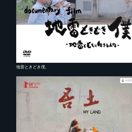
地雷ときどき僕。
¥49