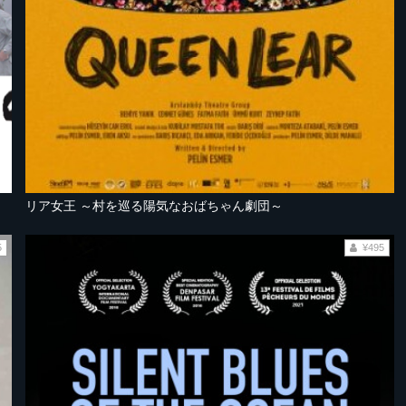
リア女王 ～村を巡る陽気なおばちゃん劇団～
5
¥495