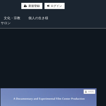
新規登録
ログイン
文化・宗教
個人の生き様
・サロン
¥495