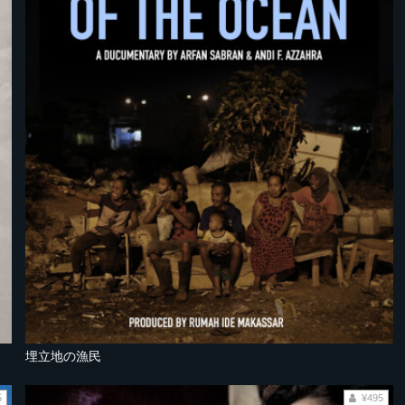
埋立地の漁民
5
¥495