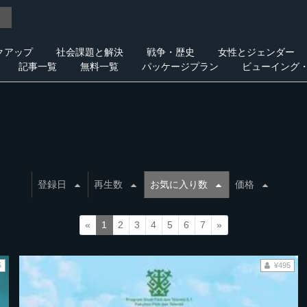
クアップ
社会課題と解決
戦争・歴史
女性とジェンダー
記事一覧
無料一覧
パッケージプラン
ビューイング
登録日
再生数
お気に入り数
価格
«
1
2
3
4
5
6
7
»
5
¥495