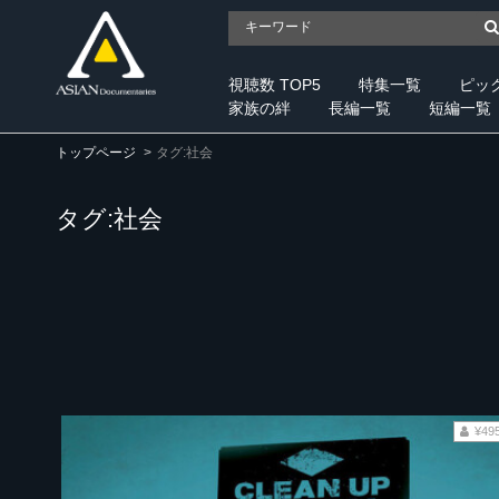
視聴数 TOP5
特集一覧
ピッ
家族の絆
長編一覧
短編一覧
トップページ
タグ:社会
タグ:社会
¥49