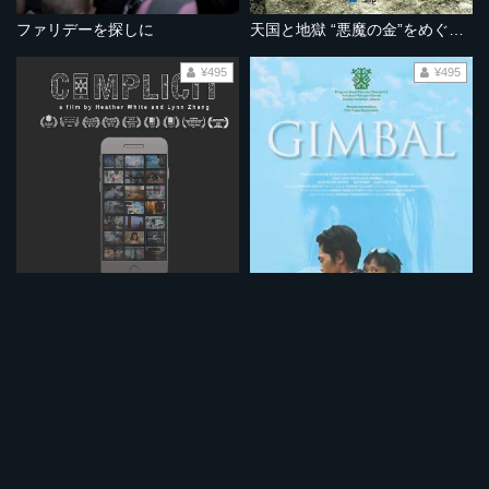
ファリデーを探しに
天国と地獄 “悪魔の金”をめぐる物語
¥495
¥495
共犯社会 殺される労働者
アルヤの絡まった髪の毛
¥495
¥495