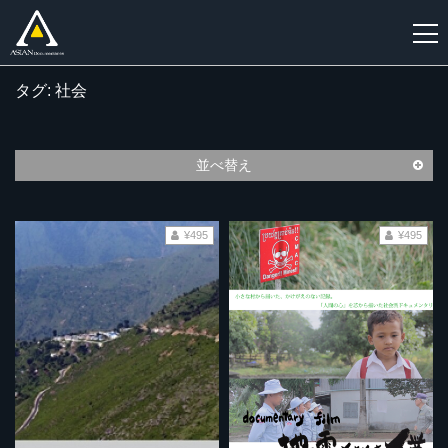
タグ: 社会
新
規
登
並べ替え
録
¥495
¥495