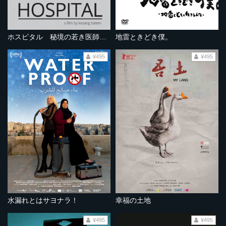
ホスピタル 秘境の若き医師たち
地雷ときどき僕。
¥495
¥495
水漏れとはサヨナラ！
幸福の土地
¥495
¥495