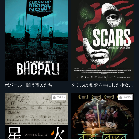
ボパール 闘う市民たち
タミルの虎 銃を手にした少女たち
¥495
¥495