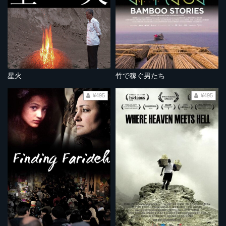
星火
竹で稼ぐ男たち
¥495
¥495