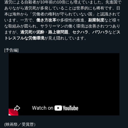
過労による自殺者が10年前の10倍にも増えていました。先進国で
ありながら過労死が多発していることは世界的にも稀有です。日
本は海外から「労働者の権利が守られていない国」と認識されて
います。一方で、
働き方改革
や多様性の推進、
副業制度
など様々
な取組みが図られ、サラリーマンの働く環境は改善されつつあり
ますが、
過労死
や
泥酔
・
路上寝問題
、
セクハラ
、
パワハラ
など
ス
トレスフルな労働環境
が見え隠れしています。
[予告編]
(映画祭／受賞歴）