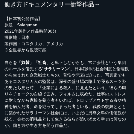
働き方ドキュメンタリー衝撃作品～
【日本初公開作品】
原題：Salaryman
2021年製作／作品時間80分
撮影地：日本
製作国：コスタリカ、アメリカ
※全世界から視聴可能
自らを「
奴隷
」「
社畜
」と卑下しながらも、常に会社という集団
のルールを優先する“
サラリーマン
”。日本独特の社会制度と倫理観
から生まれた企業戦士たちの、苦悩や悲哀に迫った。写真家でも
あるコスタリカ人の監督は、深夜の盛り場の路上で寝るスーツ姿
の男たち見た時、「企業による殺人」に見えたという。彼らの周
りをチョークの白線で囲み、フィルムに収めた。仕事のストレス
に耐えながら家族を養う者もいれば、ドロップアウトする者や精
神を病んだ者、命を絶ってしまった者もいる。戦後の復興ととも
に築かれたサラリーマン社会には、いまだに男尊女卑の価値観が
残る。会社の消耗品として生きる彼らが追い求める幸せは何なの
か。働き方や生き方を問う作品だ。