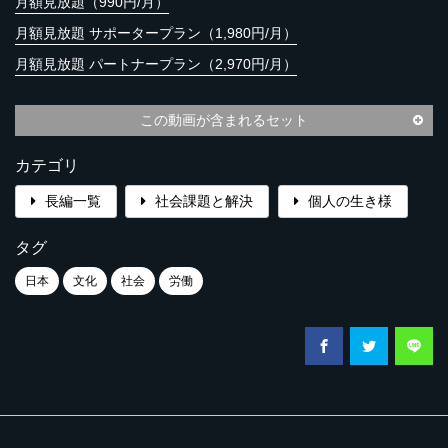
月額見放題（990円/月）
月額見放題 サポータープラン（1,980円/月）
月額見放題 パートナープラン（2,970円/月）
この動画が含まれるセット
カテゴリ
長編一覧
社会課題と解決
個人の生き様
タグ
日本
文化
社会
労働