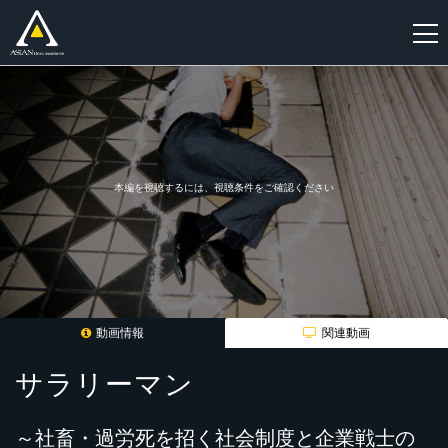
新
規
登
録
本編を視聴するには、視聴条件をご確認ください
動画情報
関連動画
サラリーマン
～社畜・過労死を招く社会制度と企業戦士の