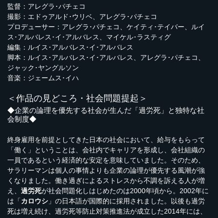
監督：アレグラ･パチェコ
撮影：エドゥアルド･ウリベ、アレグラ･パチェコ
プロデューサー：アレグラ･パチェコ、ケイティ･テイバー、ルイ
ス･アルバレス･イ･アルバレス、マイケル･ラスティグ
編集：ルイス･アルバレス･イ･アルバレス
脚本：ルイス･アルバレス･イ･アルバレス、アレグラ･パチェコ、
ジャック･ヤングルソン
音楽：ジェームス･イハ
＜作品の見どころ・社会問題提起＞
◆企業の論理を優先する社会が生んだ「過労死」と独特な社
会制度◆
終身雇用を前提としてきた日本の社会において、給与をもらって
「働く」ということは、会社内でキャリアを形成し、会社組織の
一員であるという経済的な安定を意味していました。そのため、
サラリーマンは個人の事情よりも企業の論理が優先する風潮が強
くなりました。働き過ぎによるストレスから不調を訴える人が増
え、
過労死
が社会問題化しはじめたのは2000年頃から。2002年に
は「
カロウシ
」の日本語が国際的に採用されました。以後も過労
死は増え続け、過労死等防止対策推進法が成立した2014年には、