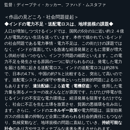
監督：ディープティ・カッカー、ファハド・ムスタファ
＜作品の見どころ・社会問題提起＞
◆インドの電力不足・送配電ロスは、地球規模の課題◆
人口が増加しつづけるインドでは、国民の5分の1に近い約２.４億
人が電気のない生活を送っています。本作で描かれているインド
の社会問題である電力事情・電力不足は、この街だけの課題では
なく、インドが直面している急速な経済発展とともに需要が増大
し供給が追いつかない、インフラ問題の縮図といえます。この電
力不足を発生させる原因の一つに挙げられるのは、発電した電力
を届ける間に起きる送配電ロス。インドの送配電ロスは約28％
で、日本の4.7％、中国の約7％と比較すると、突出して高いので
す。送配電システムの保守や整備といった技術的問題によるロス
もありますが、
違法配線
による
盗電
（
電機窃盗
）や、使用した電
力量を測るメーターの改ざんなどが原因です。たびたび停電が生
じるインドの不安定な電力環境は、経済発展を阻害するだけでな
く、社会に不正を生む土壌を放置させ、貧困の悪循環を生み出し
ます。さらに、インドの
エネルギー政策
や電力問題は、温室効果
ガスの排出量の抑制など企業に求められる社会的責任にもつなが
り、気候変動など、地球規模の問題に直結していき、
持続可能な
社会
のあり方やサスティナブルな未来を考えさせられます。