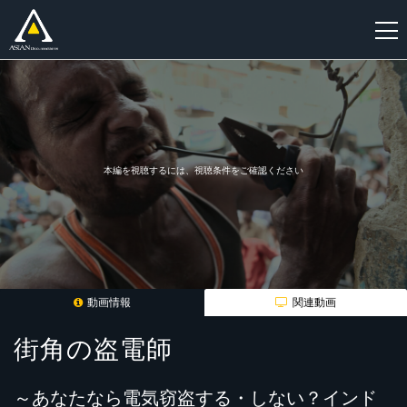
新
規
登
録
本編を視聴するには、視聴条件をご確認ください
動画情報
関連動画
街角の盗電師
～あなたなら電気窃盗する・しない？インド