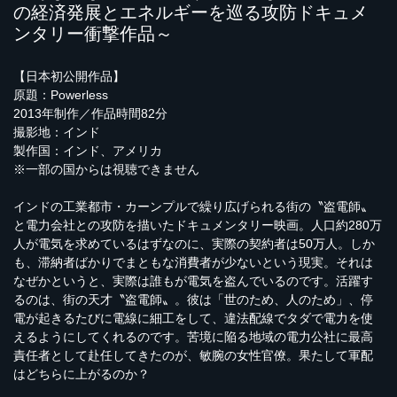
の経済発展とエネルギーを巡る攻防ドキュメ
ンタリー衝撃作品～
【日本初公開作品】
原題：Powerless
2013年制作／作品時間82分
撮影地：インド
製作国：インド、アメリカ
※一部の国からは視聴できません
インドの工業都市・カーンプルで繰り広げられる街の〝盗電師〟
と電力会社との攻防を描いたドキュメンタリー映画。人口約280万
人が電気を求めているはずなのに、実際の契約者は50万人。しか
も、滞納者ばかりでまともな消費者が少ないという現実。それは
なぜかというと、実際は誰もが電気を盗んでいるのです。活躍す
るのは、街の天才〝盗電師〟。彼は「世のため、人のため」、停
電が起きるたびに電線に細工をして、違法配線でタダで電力を使
えるようにしてくれるのです。苦境に陥る地域の電力公社に最高
責任者として赴任してきたのが、敏腕の女性官僚。果たして軍配
はどちらに上がるのか？