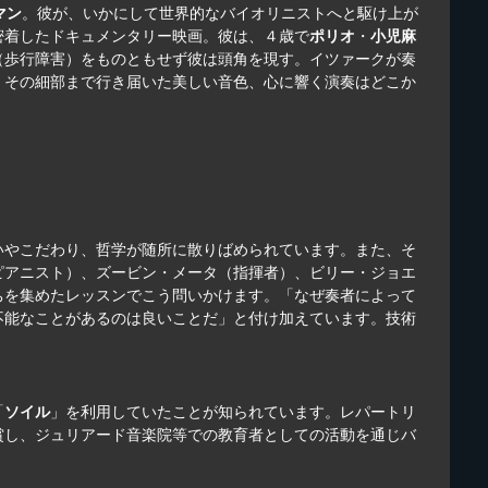
マン
。彼が、いかにして世界的なバイオリニストへと駆け上が
密着したドキュメンタリー映画。彼は、４歳で
ポリオ
・
小児麻
（歩行障害）をものともせず彼は頭角を現す。イツァークが奏
。その細部まで行き届いた美しい音色、心に響く演奏はどこか
いやこだわり、哲学が随所に散りばめられています。また、そ
ピアニスト）、ズービン・メータ（指揮者）、ビリー・ジョエ
ちを集めたレッスンでこう問いかけます。「なぜ奏者によって
不能なことがあるのは良いことだ」と付け加えています。技術
「
ソイル
」を利用していたことが知られています。レパートリ
賞し、ジュリアード音楽院等での教育者としての活動を通じバ