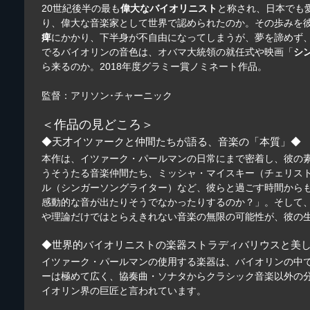
20世紀後半の最も
偉大なバイオリニスト
と称され、日本でも
り、偉大な音楽家として世界で認められたのか。その歩みを
痺
にかかり、下半身が不自由になってしまうが、夢を諦めず
でるバイオリンの音色は、オバマ大統領の就任式や映画「
シ
ら来るのか。2018年度グラミー賞ノミネート作品。
監督：アリソン･チャーニック
＜作品の見どころ＞
◆天才イツァークと仲間たちが語る、音楽の「本質」◆
本作は、イツァーク・パールマンの日常にまで密着し、彼の
うそうたる音楽仲間たち、ミッシャ・マイスキー（チェリス
ル（シンガーソングライター）など、彼らと過ごす時間から
感動的な音が出たりそうでなかったりするのか？」。そして
や理論だけではとらえきれない音楽の無限の可能性が、彼の
◆世界的バイオリニストの楽器ストラディバリウスと美
イツァーク・パールマンの使用する楽器は、バイオリンの中
ーは極めて広く、協奏曲・ソナタからクラシック音楽以外の
イオリン界の巨匠と言われています。