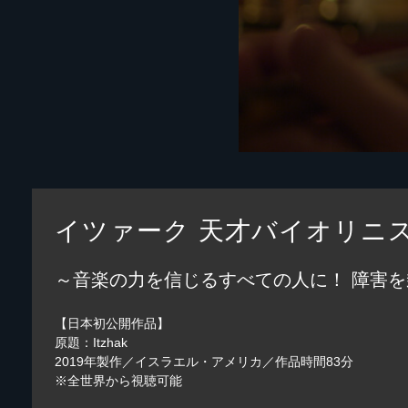
イツァーク 天才バイオリニ
～音楽の力を信じるすべての人に！ 障害
【日本初公開作品】
原題：Itzhak
2019年製作／イスラエル・アメリカ／作品時間83分
※全世界から視聴可能