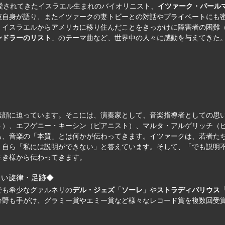
愛されてきたイスラエル生まれのバイオリニスト、
イツァーク・パール
彼自身が語り、またイツァークの妻トビーとの対話やプライベートにも
、イスラエルからアメリカに移り住んだことをきっかけに障害者の困難
ンドラーのリスト
」のテーマ曲など、世界中の人々に感動を与えてきた
素顔に迫っています。そこには、演奏家として、音楽指導者としての思
ト）、エフゲニー・キーシン（ピアニスト）、マルタ・アルゲリッチ（
も、音楽の「本質」とは何かが伝わってきます。イツァークは、若者た
、自ら「私には説明ができない」と答えています。そして、「でも説明
生き様から伝わってきます。
しい旋律・足跡◆
でも希少なグァルネリの
デル・ジェズ
「
ソーレ
」や
ストラディバリウス
分野も手がけ、グラミー賞やエミー賞など様々なレコード賞を複数回受