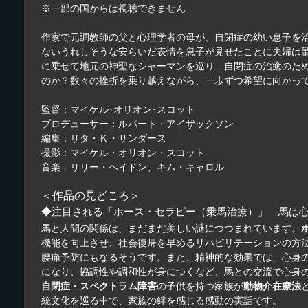
※一部の国からは視聴できません
作家で元調教師の父と心理学者の母が、自閉症の幼い息子を
ないうれしそうな安らいだ表情を息子が見せたことに夫婦は
に乗せて地元の神聖なシャーマンを巡り、自閉症の治癒のた
のか？数々の挫折を乗り越えながら、一歩ずつ希望に向かっ
監督：マイケル･オリオン･スコット
プロデューサー：ルパート・アイザックソン
編集：リタ・Ｋ・サンダース
撮影：マイケル・オリオン・スコット
音楽：リリー・ヘイドン、キム・キャロル
＜作品の見どころ＞
◆注目される「ホース・セラピー（乗馬治療）」 馬は
馬と人間の関係は、まだまだ美しい謎につつまれています。
機能を向上させ、社会復帰を早めるリハビリテーションの方
腰痛予防にもなるそうです。また、精神的な効果では、心身
になり、協調性や調和性が身につくなど、馬との交流で心身
自閉症
・
スペクトラム障害
の子供を持つ家族が
動物介在療法
統文化を巡る中で、家族の絆を感じる感動の実話です。