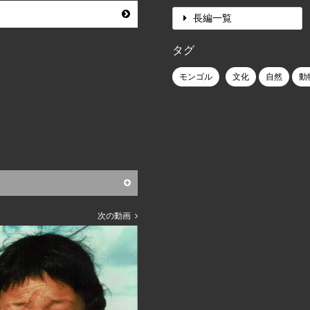
長編一覧
タグ
モンゴル
文化
自然
動
次の動画