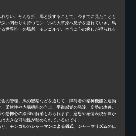
られない。そんな折、馬と接することで、今までに見たことも
が深い関わりを持つモンゴルの大草原へ息子を連れていき、馬
する世界唯一の場所、モンゴルで、本当に心の癒しが得られる
厩舎の管理、馬の観察などを通じて、障碍者の精神機能と運動
か、柔軟性や内臓機能の向上、平衡感覚の発達、姿勢の改善、
感や恐怖心の緩和や解消もみられます。意思や感情表現が豊か
には大きな可能性が秘められているのです。
あり、モンゴルの
シャーマンによる儀式
、
ジャーマリズム
の伝