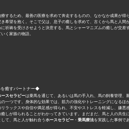
治療するため、最善の医療を求めて奔走するものの、なかなか成果が得
驚き希望を抱く。そこで父は、息子の癒しを求めて、古くから馬と人間
めに祈祷を受けさせようと決意する。馬とシャーマニズムの癒しが交差
ていく家族の物語。
心を癒すパートナー◆
ホースセラピー
は乗馬を通じて、あるいは馬の手入れ、馬の飼養管理、
法の一つです。身体的な効果では、筋力の強化やトレーニングになるほ
のリラックスや自信や満足感が得られ、不安やストレスを軽減し、嫌悪
の癒しが得られることがわかってきています。まだまだ、馬と人の共生
として、馬と人が触れ合う
ホースセラピー
・
乗馬療法
を実践した事例で