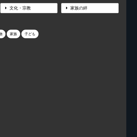
文化・宗教
家族の絆
物
家族
子ども