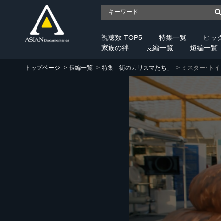
視聴数 TOP5
特集一覧
ピッ
家族の絆
長編一覧
短編一覧
トップページ
長編一覧
特集「街のカリスマたち」
ミスター･ト