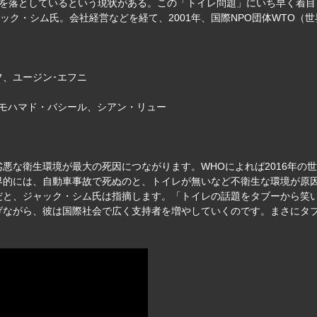
命を落としているという現状がある。この「トイレ問題」にいち早く着
ック・シム氏。会社経営などを経て、2001年、国際NPO団体WTO
フ、ユージン･エフニ
･モハマド・バシール、シアン・リュー
悪な衛生環境が最大の死因につながります。WHOによれば2016年の世
界的には、自動車事故で死ぬのと、トイレが無いなど不衛生な環境が原
と、ジャック・シム氏は指摘します。「トイレの話題をタブーから笑い
げながら、彼は国際社会で広く支持者を増やしていくのです。まさにタ