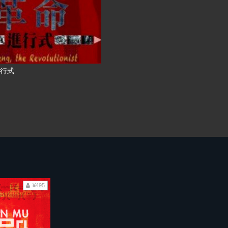
行式
¥495