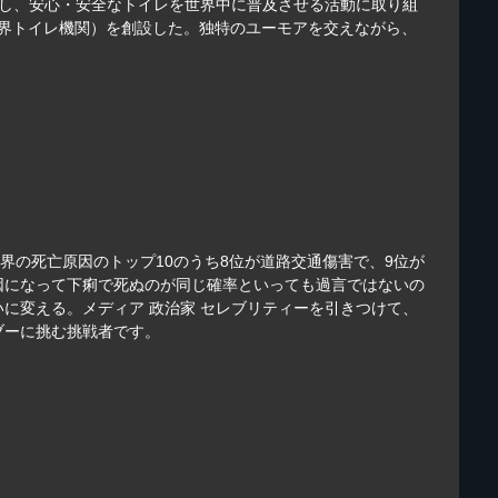
目し、安心・安全なトイレを世界中に普及させる活動に取り組
（世界トイレ機関）を創設した。独特のユーモアを交えながら、
界の死亡原因のトップ10のうち8位が道路交通傷害で、9位が
因になって下痢で死ぬのが同じ確率といっても過言ではないの
に変える。メディア 政治家 セレブリティーを引きつけて、
ブーに挑む挑戦者です。