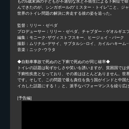
もの5歳未満の子どもが不適切な水と不衛生による下痢症で
んできたのが、シンガポールの“ミスター・トイレ”こと、ジャ
世界のトイレ問題の解決に奔走する彼の姿を追った。
監督：リリー・ゼペダ
プロデューサー：リリー・ゼペダ、チャブダー・ゲオルギエ
編集：モニーク･ザヴィストフスキー、ヒージェイ・パーク
撮影：ムリナル･デサイ、サプタルシ･ロイ、カイルハキーム
音楽：ニック･ウラタ
◆自動車事故で死ぬのと下痢で死ぬのが同じ確率◆
トイレの話題は恥ずかしさや笑いを誘いますが、貧困国では劣
下痢性疾患となっており、その差はほとんどありません。世
です。そして、この問題で最も責任を負う国がインドと中国だ
イカした話題にする！」と、派手なパフォーマンスを繰り広
[予告編]