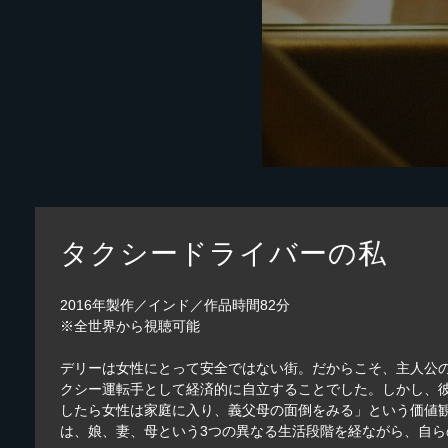
タクシードライバーの私
2016年製作／インド／作品時間82分
※全世界から視聴可能
デリーは女性にとって安全ではない街。だからこそ、主人公
クシー運転手として経済的に自立することでした。しかし、
したら女性は家庭に入り、義父母の面倒をみる」という価値
は、娘、妻、母という3つの異なる生活段階を経ながら、自