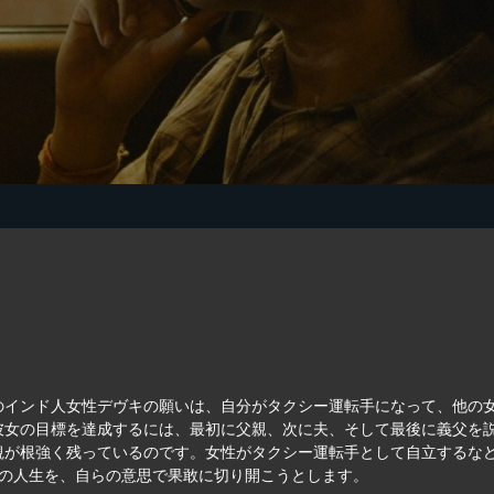
のインド人女性デヴキの願いは、自分がタクシー運転手になって、他の
彼女の目標を達成するには、最初に父親、次に夫、そして最後に義父を
観が根強く残っているのです。女性がタクシー運転手として自立するな
らの人生を、自らの意思で果敢に切り開こうとします。