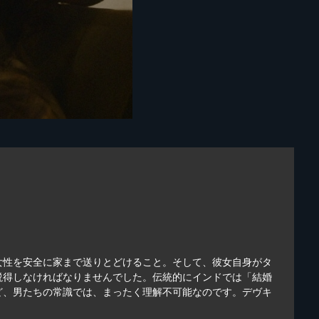
女性を安全に家まで送りとどけること。そして、彼女自身がタ
説得しなければなりませんでした。伝統的にインドでは「結婚
ど、男たちの常識では、まったく理解不可能なのです。デヴキ