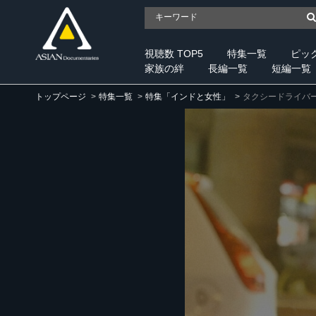
視聴数 TOP5
特集一覧
ピッ
家族の絆
長編一覧
短編一覧
トップページ
特集一覧
特集「インドと女性」
タクシードライバ