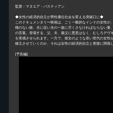
監督：マヌエア・バスティアン
◆女性の経済的自立が男性優位社会を変える突破口に◆
このドキュメンタリー映画は、ごく一般的なインドの女性が
権のない娘、夫に従い夫の一族に尽くさなければならない妻
の言葉。登場する、父、夫、義父に悪意はなく、むしろデヴ
を実感させられます。一方で、彼女のような若い世代の女性
確立させていくのか、それは女性の経済的自立と密接に関係
[予告編]