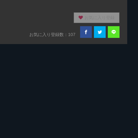
お気に入り登録
お気に入り登録数：107