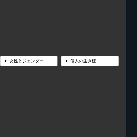
女性とジェンダー
個人の生き様