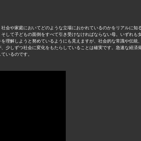
、社会や家庭においてどのような立場におかれているのかをリアルに知
、そして子どもの面倒をすべて引き受けなければならない母。いずれも
キを理解しようと努めているようにも見えますが、社会的な常識や伝統
が、少しずつ社会に変化をもたらしていることは確実です。急速な経済
しているのです。