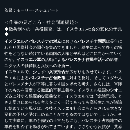
監督：モーリー･スチュアート
＜作品の見どころ・社会問題提起＞
◆徴兵制への「兵役拒否」は、イスラエル社会の変化の予兆
◆
イスラエルとパレスチナの対立
における
パレスチナ問題
は長年に
わたり国際社会の関心を集めてきました。紛争によって多くの犠
牲をともない続けている両国の人権と平和はどこに向かっていく
のか。
イスラエル軍
の活動による
パレスチナ住民生活
への影響。
ユダヤ人の価値観と兵役への矛盾ー。
イスラエルで、少しずつ
兵役拒否
が広がりをみせています。イス
ラエルによる
パレスチナ占領政策
に対する反対、そしてユダヤ人
とパレスチナ人が平等に暮らす国を求める考え、さらには、軍隊
そのものを否定する徹底的平和主義や、イスラエル建国の
シオニ
ズム
に対する根源的な疑義など、イスラエルでは〝危険思想〟と
さえ受け止められる考えをごく一部であっても高校生たちが議論
し始めている現状は、今後イスラエル社会にもたらされる大きな
変化の予兆と受け止めることができるのではないでしょうか。そ
して実際に、軍の予備役の士官たちにも、パレスチナ占領地での
軍務を拒否する動きが出てきています。ささやかな反抗が、共感