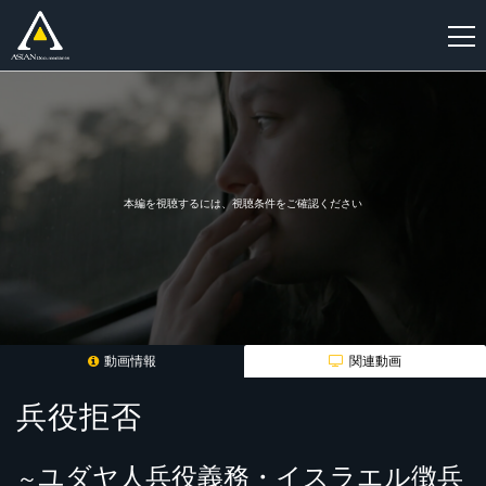
新
規
登
録
本編を視聴するには、視聴条件をご確認ください
動画情報
関連動画
兵役拒否
ユダヤ人兵役義務・イスラエル徴兵
～