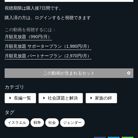
視聴期限は購入後7日間です。
購入済の方は、ログインすると視聴できます
この動画を視聴するには：
月額見放題（990円/月）
月額見放題 サポータープラン（1,980円/月）
月額見放題 パートナープラン（2,970円/月）
この動画が含まれるセット
カテゴリ
長編一覧
社会課題と解決
家族の絆
タグ
イスラエル
戦争
社会
ジェンダー