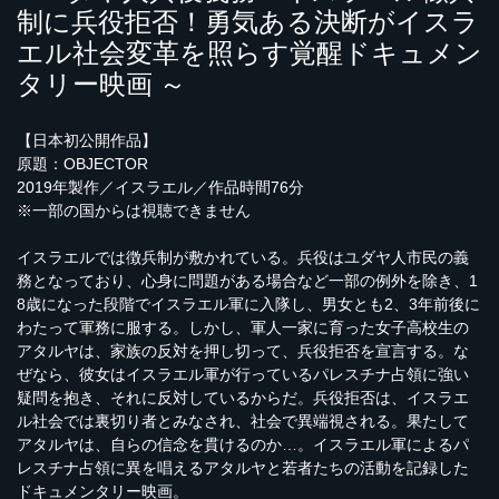
制に兵役拒否！勇気ある決断がイスラ
エル社会変革を照らす覚醒ドキュメン
タリー映画
～
【日本初公開作品】
原題：OBJECTOR
2019年製作／イスラエル／作品時間76分
※一部の国からは視聴できません
イスラエルでは徴兵制が敷かれている。兵役はユダヤ人市民の義
務となっており、心身に問題がある場合など一部の例外を除き、1
8歳になった段階でイスラエル軍に入隊し、男女とも2、3年前後に
わたって軍務に服する。しかし、軍人一家に育った女子高校生の
アタルヤは、家族の反対を押し切って、兵役拒否を宣言する。な
ぜなら、彼女はイスラエル軍が行っているパレスチナ占領に強い
疑問を抱き、それに反対しているからだ。兵役拒否は、イスラエ
ル社会では裏切り者とみなされ、社会で異端視される。果たして
アタルヤは、自らの信念を貫けるのか…。イスラエル軍によるパ
レスチナ占領に異を唱えるアタルヤと若者たちの活動を記録した
ドキュメンタリー映画。