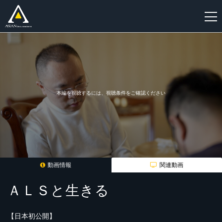
新
規
登
録
本編を視聴するには、視聴条件をご確認ください
動画情報
関連動画
ＡＬＳと生きる
【日本初公開】