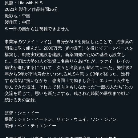
原題：Life with ALS
2021年製作／作品時間26分
撮影地：中国
製作国：中国
※一部の国からは視聴できません
事業家のツァイ・レイは、自身がALSを発症したことで、治療薬の
開発に取り組んだ。2000万元（約4億円）を投じてデータベースを
構築し、動物実験施設を建設。新薬開発のための基金も設立し
た。当初は大勢の人が出資に名乗りをあげたが、ツァイ・レイの
病状が進行するにつれて、次々と出資者が離れていった。発症後2
年から5年が平均寿命といわれるALSを患って3年が経った。進行
する病気に抗いながら、患者同士で励まし合う。エリート人生を
歩んできた彼は、それまで見向きもしなかった“一般の人たち”との
交流を通じて、思いを新たにする。残された時間の最後まで戦い
続ける男の記録。
監督：シェ・イー
撮影：ジョン・イートン、リアン・ウェイ、ワン・ジアン
製作：ペイ・ティエンイー