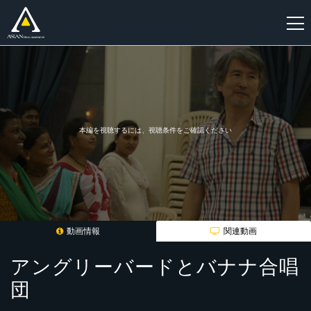
新
規
登
録
本編を視聴するには、視聴条件をご確認ください
動画情報
関連動画
アングリーバードとバナナ合唱
団