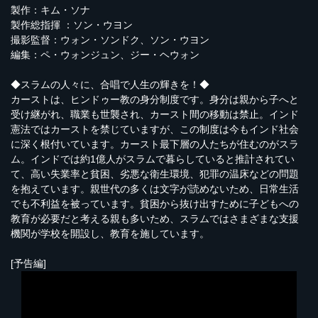
製作：キム・ソナ
製作総指揮 ：ソン・ウヨン
撮影監督：ウォン・ソンドク、ソン・ウヨン
編集：ペ・ウォンジュン、ジー・ヘウォン
◆スラムの人々に、合唱で人生の輝きを！◆
カーストは、ヒンドゥー教の身分制度です。身分は親から子へと
受け継がれ、職業も世襲され、カースト間の移動は禁止。インド
憲法ではカーストを禁じていますが、この制度は今もインド社会
に深く根付いています。カースト最下層の人たちが住むのがスラ
ム。インドでは約1億人がスラムで暮らしていると推計されてい
て、高い失業率と貧困、劣悪な衛生環境、犯罪の温床などの問題
を抱えています。親世代の多くは文字が読めないため、日常生活
でも不利益を被っています。貧困から抜け出すために子どもへの
教育が必要だと考える親も多いため、スラムではさまざまな支援
機関が学校を開設し、教育を施しています。
[予告編]