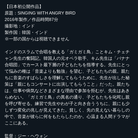
【日本初公開作品】
原題：SINGING WITH ANGRY BIRD
2016年製作／作品時間87分
撮影地：インド
製作国：韓国・インド
※一部の国からは視聴できません
インドのスラムで合唱を教える「ガミガミ鳥」ことキム・チェチ
ャン先生の奮闘記。韓国人の元オペラ歌手、キム先生は「バナナ
合唱団」でカースト最下層の子どもたちを指導する。先生にとっ
て悩みの種は「音楽よりも勉強」を望む、子どもたちの親。親た
ちに音楽のすばらしさを理解してもらうために、先生が出した秘
策は「親にもコンサートに出演してもらうこと」だった。親たち
は、仕事や病気などさまざまな理由で参加を拒むが、先生はあき
らめない。「ガミガミ鳥」の異名の通り、子どもたちを叱咤し親
を呼び寄せる。練習で先生やわが子と向き合ううちに、親にも少
しずつ変化の兆しが見えてきた。貧しく、先の見えない暮らしの
中で、音楽が彼らに何をもたらしたのか。心温まる人間ドラマが
ここにある。
監督：ジー・ヘウォン