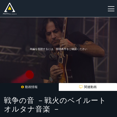
新
規
登
録
本編を視聴するには、視聴条件をご確認ください
動画情報
関連動画
戦争の音 －戦火のベイルート
オルタナ音楽 －