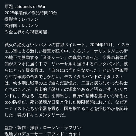
原題：Sounds of War
2025年製作／作品時間20分
撮影地：レバノン
製作国：レバノン
※全世界から視聴可能
戦火の絶えないレバノンの首都ベイルート。2024年11月、イスラ
エル軍による激しい爆撃が続く中、あるジャーナリストがこの街
の地下で脈動する「音楽シーン」の真実に迫った。空爆の着弾通
知がスマホに届く中で、リハーサルを強行するロックバンド。彼
らにとって爆発音は、「自分には当たらなかった」という不条理
な生存確認の合図でしかない。デスメタルバンドのギタリスト
は、幼少期に戦車の上で遊んだ記憶と、二度と戻らなかった兵士
たちのことが、音楽的「怒り」の源泉であると語る。激しいサウ
ンドは、内なる「悪魔」を排出し、自身の精神を崩壊から守るた
めの防壁だ。死と破壊が日常と化した極限状態において、なぜア
ーティストたちが楽器を置き、国を捨てることを拒むのかを記録
した、魂のドキュメンタリーだ。
監督・製作・撮影：ローレン・ラフリン
現地プロデューサー：アフマド・カヤリ