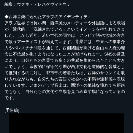
編集：ウグネ・デレスケヴィチウテ
◆西洋音楽に込めたアラブのアイデンティティ
アラブ世界では長い間、西洋風のメロディーや外国語による歌唱
が「近代的」「洗練されている」というイメージを持たれてきま
した。しかし近年、若い世代の間では、アラビア語や地域の方言
で歌うアーティストが増えています。背景には、中東への軍事介
入やパレスチナ問題を通じて、西側諸国が掲げる自由や人権の理
念に不信感を抱くようになったことが挙げられます。SNSの普及
により、自分たちの言葉でも多くの共感を集められたことも大き
いでしょう。宗教的に保守的な層が西洋文化を道徳的な脅威とし
て批判するのに対し、都市部の若者たちは、西洋のサウンドを取
り入れながらも、自分たちの言語で社会への不満や違和感を表現
しています。いまのアラブ音楽は、西洋への単純な憧れでも拒絶
でもなく、自分たちの文化や立場を見つめ直す場になっているの
です。
[予告編]