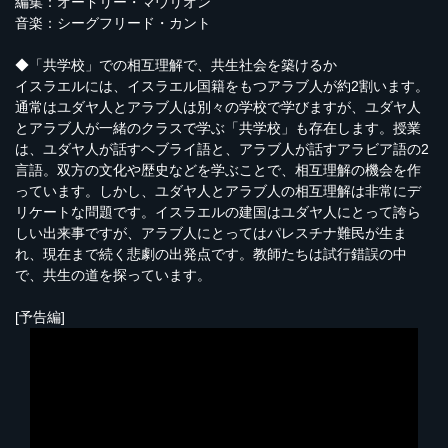
編集：オードリー・マウリオン
音楽：シーグフリード・カント
◆「共学校」での相互理解で、共生社会を築けるか
イスラエルには、イスラエル国籍をもつアラブ人が約2割います。
通常はユダヤ人とアラブ人は別々の学校で学びますが、ユダヤ人
とアラブ人が一緒のクラスで学ぶ「共学校」も存在します。授業
は、ユダヤ人が話すヘブライ語と、アラブ人が話すアラビア語の2
言語。双方の文化や歴史などを学ぶことで、相互理解の機会を作
っています。しかし、ユダヤ人とアラブ人の相互理解は非常にデ
リケートな問題です。イスラエルの建国はユダヤ人にとって誇ら
しい出来事ですが、アラブ人にとってはパレスチナ難民が生ま
れ、現在まで続く悲劇の出発点です。教師たちは試行錯誤の中
で、共生の道を探っています。
[予告編]