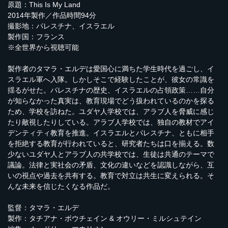
原題：This Is My Land
2014年製作／作品時間94分
撮影地：パレスチナ、イスラエル
製作国：フランス
※全世界から視聴可能
製作者のタマラ・エルデは愛国心に満ちた学生時代を過ごし、イ
スラエル軍へ入隊。しかしそこで経験したことが、彼女の常識を
揺るがせた。パレスチナの歴史、イスラエルの占領政策……自分
が知らなかった真実は、教育現場でどう扱われているのかを探る
ため、学校を訪ねた。ユダヤ人学校では、アラブ人を脅威に感じ
たり敵視したりしている。アラブ人学校では、独自の教材でアイ
デンティティ教育を推進。イスラエルとパレスチナ、ともに相手
を拒絶する教育が行われていると、研究者たちは口を揃える。数
少ないユダヤ人とアラブ人の共学校では、生徒は共通のテーマで
議論。法律と実社会の矛盾、文化の違いなどを認識しながら、互
いの視点や過去を共有する。教育で対立は共生に変えられる。そ
んな未来を信じたくなる作品だ。
監督：タマラ・エルデ
製作：タチアナ・ボウチェイン & オウリー・ミルシュテイン