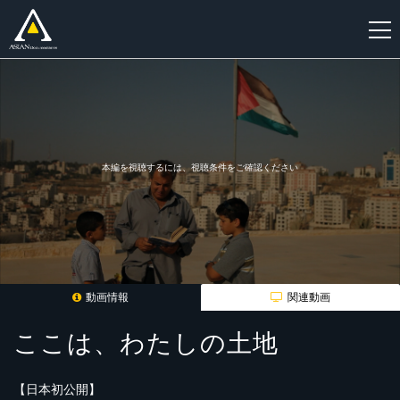
新
規
登
録
本編を視聴するには、視聴条件をご確認ください
動画情報
関連動画
ここは、わたしの土地
【日本初公開】