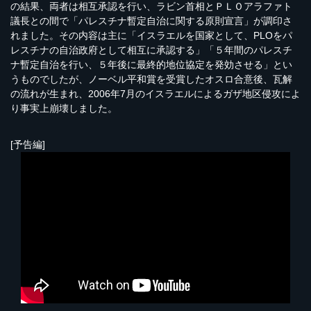
の結果、両者は相互承認を行い、ラビン首相とＰＬＯアラファト
議長との間で「パレスチナ暫定自治に関する原則宣言」が調印さ
れました。その内容は主に「イスラエルを国家として、PLOをパ
レスチナの自治政府として相互に承認する」「５年間のパレスチ
ナ暫定自治を行い、５年後に最終的地位協定を発効させる」とい
うものでしたが、ノーベル平和賞を受賞したオスロ合意後、瓦解
の流れが生まれ、2006年7月のイスラエルによるガザ地区侵攻によ
り事実上崩壊しました。
[予告編]