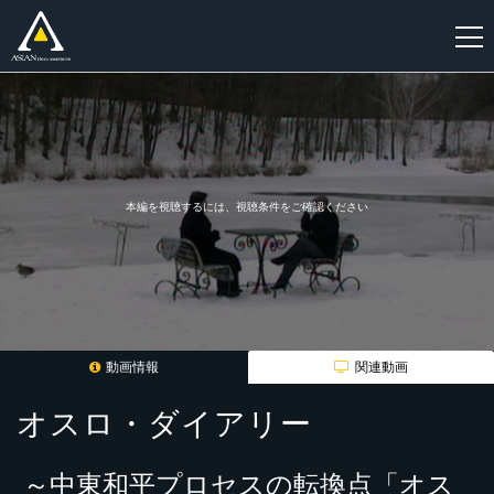
新
規
登
録
本編を視聴するには、視聴条件をご確認ください
動画情報
関連動画
オスロ・ダイアリー
～中東和平プロセスの転換点「オス