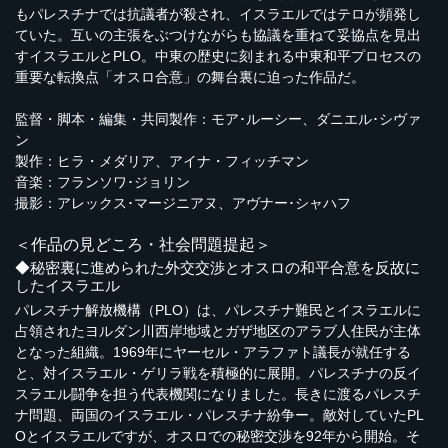
もパレスチナでは抗議者が殺され、イスラエルではテロが頻発し
ていた。互いの主張をぶつけながらも協議を重ねて妥協点を見出
すイスラエルとPLO。中東の歴史に刻まれる中東和平プロセスの
重要な転換点「オスロ合意」の舞台裏に迫った作品だ。
監督・脚本・編集・共同製作：モア･ルーシー、ダニエル･シヴァ
ン
製作：ヒラ・メダリア、アイナ・フィッチマン
音楽：フランソワ･ジョリン
撮影：アレックス･マージニアヌ、アヴナー･シャハフ
＜作品の見どころ・社会問題提起＞
◆秘密裏に進められた外交交渉とオスロの和平合意を反故に
したイスラエル
パレスチナ解放機構（PLO）は、パレスチナ難民とイスラエルに
占領されたヨルダン川西岸地域とガザ地区のアラブ人住民が主体
となった組織。1969年にヤーセル・アラファト議長が就任する
と、対イスラエル・ゲリラ戦を積極的に展開。パレスチナの反イ
スラエル闘争を担う代表機関になりました。長きに渡るパレスチ
ナ問題、両国のイスラエル・パレスチナ紛争ー。敵対していたPL
Oとイスラエルですが、オスロでの秘密交渉を92年から開始。そ