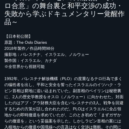
ロ合意」の舞台裏と和平交渉の成功・
失敗から学ぶドキュメンタリー覚醒作
品～
【日本初公開】
原題：The Oslo Diaries
2018年製作／作品時間98分
撮影地：パレスチナ、イスラエル、ノルウェー
製作国：イスラエル、カナダ
※全世界から視聴可能
1992年、パレスチナ解放機構（PLO）の度重なるテロ行為で多く
の犠牲者を出し、平和と安全を誓ったイスラエルのイツハク・ラ
ビン首相は窮地に追い込まれていた。副首相のベイリンは秘密裏
に、2人の歴史学教授をオスロ（ノルウェー）に向かわせた。対面
したのはアブ・アラ財務大臣を含むパレスチナの3人。戦争を回避
するための方策が話し合われたのだ。PLOはイスラエルに全占領
地からの即時撤退を求めていたが、このとき初めて「まずガザか
らの撤退を」という妥協案を示した。しかしラビン首相の案には
入植地からの撤退や国境線への言及はなく交渉は難航。その間に