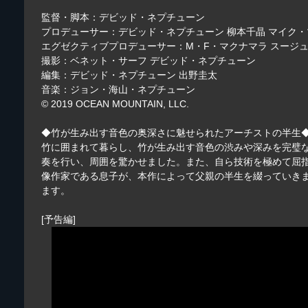
監督・脚本：デビッド・ネプチューン
プロデューサー：デビッド・ネプチューン 柳本千晶 マイク
エグゼクティブプロデューサー：M・F・マクナマラ スージ
撮影：ベネット・サーフ デビッド・ネプチューン
編集：デビッド・ネプチューン 出野圭太
音楽：ジョン・海山・ネプチューン
©︎ 2019 OCEAN MOUNTAIN, LLC.
◆竹が生み出す音色の奥深さに魅せられたアーチストの半生
竹に囲まれて暮らし、竹が生み出す音色の渋みや深みを完璧
奏を行い、周囲を驚かせました。また、自ら技術を極めて屈
像作家である息子が、本作によって父親の半生を綴っていき
ます。
[予告編]