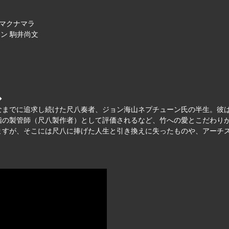
・マクナマラ
ュン 駒井尚文
◆
なまでに追求し続けた尺八奏者、ジョン海山ネプチューン氏の半生。彼
指の製管師（尺八製作者）として評価されるなど、竹への愛とこだわり
ますが、そこには尺八に捧げた人生と引き換えに失ったものや、アーチ