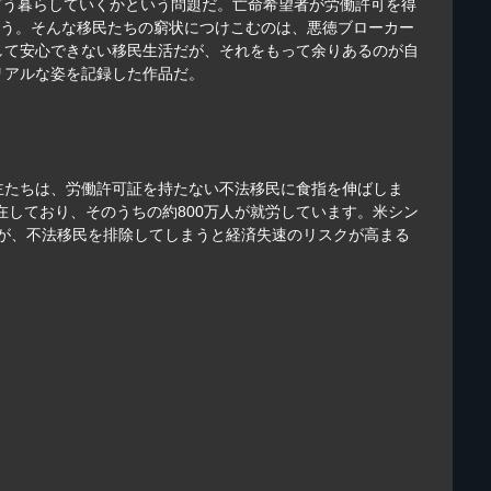
でどう暮らしていくかという問題だ。亡命希望者が労働許可を得
とう。そんな移民たちの窮状につけこむのは、悪徳ブローカー
して安心できない移民生活だが、それをもって余りあるのが自
リアルな姿を記録した作品だ。
主たちは、労働許可証を持たない不法移民に食指を伸ばしま
在しており、そのうちの約800万人が就労しています。米シン
が、不法移民を排除してしまうと経済失速のリスクが高まる