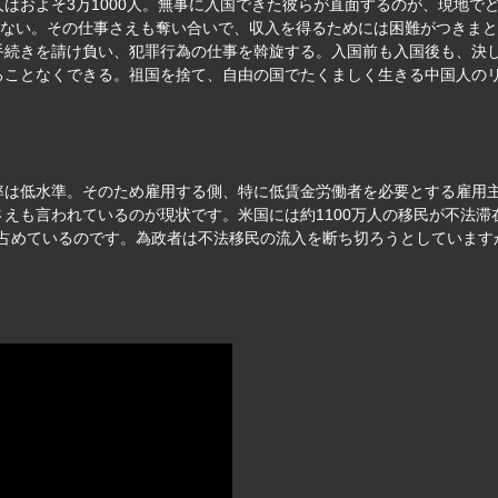
国人はおよそ3万1000人。無事に入国できた彼らが直面するのが、現地
けない。その仕事さえも奪い合いで、収入を得るためには困難がつきま
手続きを請け負い、犯罪行為の仕事を斡旋する。入国前も入国後も、決
ることなくできる。祖国を捨て、自由の国でたくましく生きる中国人の
率は低水準。そのため雇用する側、特に低賃金労働者を必要とする雇用
えも言われているのが現状です。米国には約1100万人の移民が不法滞
が占めているのです。為政者は不法移民の流入を断ち切ろうとしています