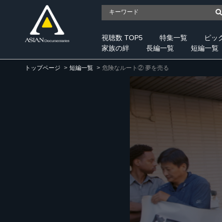
視聴数 TOP5
特集一覧
ピッ
家族の絆
長編一覧
短編一覧
トップページ
短編一覧
危険なルート② 夢を売る