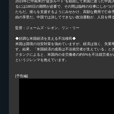
2023年に中南米の“徒歩ルート”を経由して米国に渡った中
るには180日の期間が必要で、その間は臨時の仕事にしかつ
たちだ。彼らを支援するようにみせかけ、高額な費用で亡命
由の享受だ。中国では決してできない政治運動が、人目を憚
監督：ジェームズ・レオン、リン・リー
◆好調な米国経済を支える不法移民◆
米国は国境の治安対策を強めていますが、経済は強く、失業
す。結果、「米国経済の成長は不法就労者が支えている」とさ
クタンクによると、米国内の全労働者の約5%を不法就労者
というジレンマを抱えています。
[予告編]