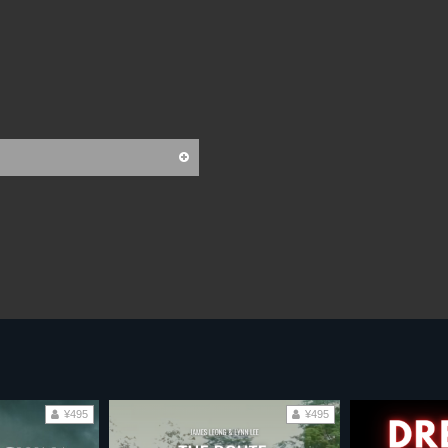
¥495
¥495