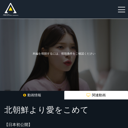
新
規
登
録
本編を視聴するには、視聴条件をご確認ください
動画情報
関連動画
北朝鮮より愛をこめて
【日本初公開】