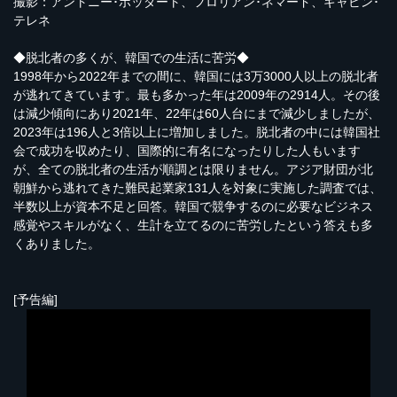
撮影：アントニー･ボッダート、フロリアン･ネマード、ギャビン･
テレネ
◆脱北者の多くが、韓国での生活に苦労◆
1998年から2022年までの間に、韓国には3万3000人以上の脱北者
が逃れてきています。最も多かった年は2009年の2914人。その後
は減少傾向にあり2021年、22年は60人台にまで減少しましたが、
2023年は196人と3倍以上に増加しました。脱北者の中には韓国社
会で成功を収めたり、国際的に有名になったりした人もいます
が、全ての脱北者の生活が順調とは限りません。アジア財団が北
朝鮮から逃れてきた難民起業家131人を対象に実施した調査では、
半数以上が資本不足と回答。韓国で競争するのに必要なビジネス
感覚やスキルがなく、生計を立てるのに苦労したという答えも多
くありました。
[予告編]