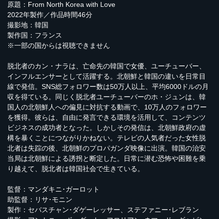
原題：From North Korea with Love
2022年製作／作品時間46分
撮影地：韓国
製作国：フランス
※一部の国からは視聴できません
脱北者のカン・ナラは、亡命先の韓国で女優、ユーチューバー、
インフルエンサーとして活躍する。北朝鮮と韓国の違いを日常目
線で発信。SNS総フォロワー数は50万人以上、平均6000ドルの月
収を得ている。同じく脱北者ユーチューバーのホ・ジュンは、韓
国人の北朝鮮人への偏見に対抗する動画で、10万人のフォロワー
を獲得。彼らは、自由に発言できる環境を活用して、コンテンツ
ビジネスの成功者となった。しかしその発信は、北朝鮮政府の虚
構を暴くことにつながりかねない。テレビの人気者だった女性脱
北者は失踪の後、北朝鮮のプロパガンダ映像に出演。韓国の治安
当局は北朝鮮による誘拐と断定した。日常に潜む恐怖や困難を乗
り越えて、脱北者は韓国社会で生きている。
監督：マンダキニ･ガーロット
助監督：リサ･モニン
製作：セバスチャン･ダゲーレッサー、ステファニー･レブラン