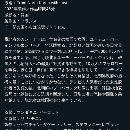
原題：From North Korea with Love
2022年製作／作品時間46分
撮影地：韓国
製作国：フランス
※一部の国からは視聴できません
脱北者のカン・ナラは、亡命先の韓国で女優、ユーチューバー、
インフルエンサーとして活躍する。北朝鮮と韓国の違いを日常目
線で発信。SNS総フォロワー数は50万人以上、平均6000ドルの月
収を得ている。同じく脱北者ユーチューバーのホ・ジュンは、韓
国人の北朝鮮人への偏見に対抗する動画で、10万人のフォロワー
を獲得。彼らは、自由に発言できる環境を活用して、コンテンツ
ビジネスの成功者となった。しかしその発信は、北朝鮮政府の虚
構を暴くことにつながりかねない。テレビの人気者だった女性脱
北者は失踪の後、北朝鮮のプロパガンダ映像に出演。韓国の治安
当局は北朝鮮による誘拐と断定した。日常に潜む恐怖や困難を乗
り越えて、脱北者は韓国社会で生きている。
監督：マンダキニ･ガーロット
助監督：リサ･モニン
製作：セバスチャン･ダゲーレッサー、ステファニー･レブラン