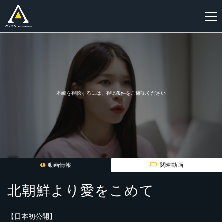
新
規
登
録
本編を視聴するには、視聴条件をご確認ください
動画情報
関連動画
北朝鮮より愛をこめて
【日本初公開】