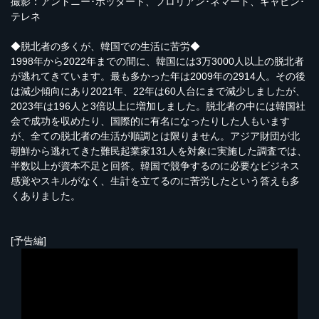
撮影：アントニー･ボッダート、フロリアン･ネマード、ギャビン･
テレネ
◆脱北者の多くが、韓国での生活に苦労◆
1998年から2022年までの間に、韓国には3万3000人以上の脱北者
が逃れてきています。最も多かった年は2009年の2914人。その後
は減少傾向にあり2021年、22年は60人台にまで減少しましたが、
2023年は196人と3倍以上に増加しました。脱北者の中には韓国社
会で成功を収めたり、国際的に有名になったりした人もいます
が、全ての脱北者の生活が順調とは限りません。アジア財団が北
朝鮮から逃れてきた難民起業家131人を対象に実施した調査では、
半数以上が資本不足と回答。韓国で競争するのに必要なビジネス
感覚やスキルがなく、生計を立てるのに苦労したという答えも多
くありました。
[予告編]