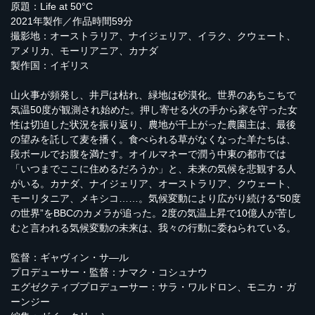
原題：Life at 50°C
2021年製作／作品時間59分
撮影地：オーストラリア、ナイジェリア、イラク、クウェート、
アメリカ、モーリアニア、カナダ
製作国：イギリス
山火事が頻発し、井戸は枯れ、緑地は砂漠化。世界のあちこちで
気温50度が観測され始めた。押し寄せる火の手から家を守った女
性は切迫した状況を振り返り、農地が干上がった農園主は、最後
の望みを託して麦を播く。食べられる草がなくなった羊たちは、
段ボールでお腹を満たす。オイルマネーで潤う中東の都市では
「いつまでここに住めるだろうか」と、未来の気候を悲観する人
がいる。カナダ、ナイジェリア、オーストラリア、クウェート、
モーリタニア、メキシコ……。気候変動により広がり続ける“50度
の世界”をBBCのカメラが追った。2度の気温上昇で10億人が苦し
むと言われる気候変動の未来は、我々の行動に委ねられている。
監督：ギャヴィン・サ―ル
プロデューサー・監督：ナマク・コシュナウ
エグゼクティブプロデューサー：サラ・ワルドロン、モニカ・ガ
ーンジー