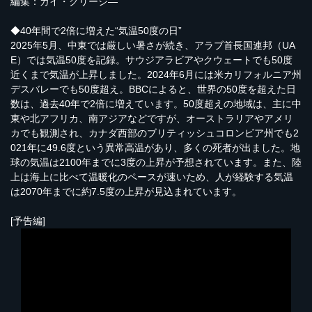
編集：ガイ・クリーシ―
◆40年間で2倍に増えた“気温50度の日”
2025年5月、中東では厳しい暑さが続き、アラブ首長国連邦（UA
E）では気温50度を記録。サウジアラビアやクウェートでも50度
近くまで気温が上昇しました。2024年6月には米カリフォルニア州
デスバレーでも50度超え。BBCによると、世界の50度を超えた日
数は、過去40年で2倍に増えています。50度超えの地域は、主に中
東や北アフリカ、南アジアなどですが、オーストラリアやアメリ
カでも観測され、カナダ西部のブリティッシュコロンビア州でも2
021年に49.6度という異常高温があり、多くの死者が出ました。地
球の気温は2100年までに3度の上昇が予想されています。また、陸
上は海上に比べて温暖化のペースが速いため、人が経験する気温
は2070年までに約7.5度の上昇が見込まれています。
[予告編]