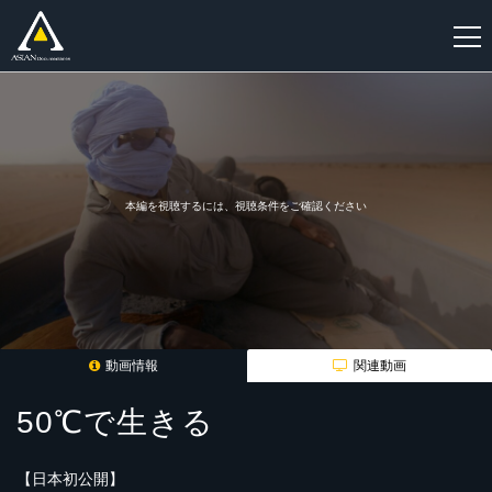
新
規
登
録
本編を視聴するには、視聴条件をご確認ください
動画情報
関連動画
50℃で生きる
【日本初公開】