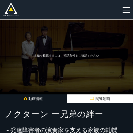
新
規
登
録
本編を視聴するには、視聴条件をご確認ください
動画情報
関連動画
ノクターン ー兄弟の絆ー
～発達障害者の演奏家を支える家族の軋轢