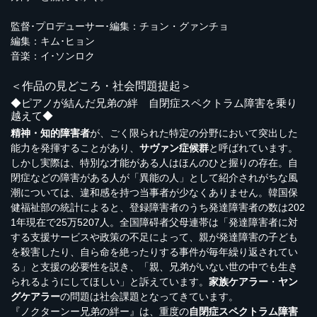
監督･プロデューサー･編集：チョン・グァンチョ
編集：キム･ヒョン
音楽：イ･ソンロク
＜作品の見どころ・社会問題提起＞
◆ピアノが結んだ兄弟の絆 自閉症スペクトラム障害を乗り
越えて◆
精神・知的障害者
が、ごく限られた特定の分野において突出した
能力を発揮することがあり、
サヴァン症候群
と呼ばれています。
しかし実際は、特別な才能がある人はほんのひと握りの存在。自
閉症などの障害がある人が「異能の人」として紹介されがちな風
潮については、違和感を持つ当事者が少なくありません。韓国保
健福祉部の統計によると、登録障害者のうち発達障害者の数は202
1年現在で25万5207人。全国障碍者父母連帯は「発達障害者に対
する支援サービスや政策の不足によって、親が発達障害の子ども
を殺害したり、自ら命を絶ったりする事件が毎年繰り返されてい
る」と支援の必要性を説き、「親、兄弟がいない世の中でも生き
られるようにしてほしい」と訴えています。
家族ケアラー
・
ヤン
グケアラー
の問題は社会課題となってきています。
『ノクターンー兄弟の絆ー』は、重度の
自閉症スペクトラム障害