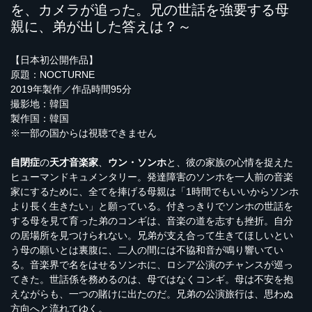
を、カメラが追った。兄の世話を強要する母
親に、弟が出した答えは？～
【日本初公開作品】
原題：NOCTURNE
2019年製作／作品時間95分
撮影地：韓国
製作国：韓国
※一部の国からは視聴できません
自閉症
の
天才音楽家
、
ウン・ソンホ
と、彼の家族の心情を捉えた
ヒューマンドキュメンタリー。発達障害のソンホを一人前の音楽
家にするために、全てを捧げる母親は「1時間でもいいからソンホ
より長く生きたい」と願っている。付きっきりでソンホの世話を
する母を見て育った弟のコンギは、音楽の道を志すも挫折。自分
の居場所を見つけられない。兄弟が支え合って生きてほしいとい
う母の願いとは裏腹に、二人の間には不協和音が鳴り響いてい
る。音楽界で名をはせるソンホに、ロシア公演のチャンスが巡っ
てきた。世話係を務めるのは、母ではなくコンギ。母は不安を抱
えながらも、一つの賭けに出たのだ。兄弟の公演旅行は、思わぬ
方向へと流れてゆく。