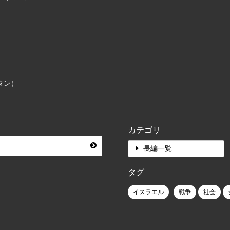
タン）
カテゴリ
長編一覧
タグ
イスラエル
戦争
社会