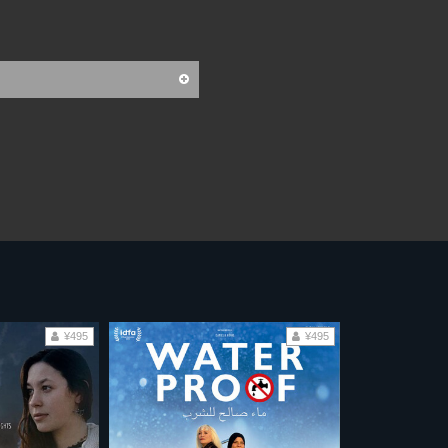
¥495
¥495