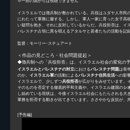
※一部の国からは視聴できません
イスラエルでは徴兵制が敷かれている。兵役はユダヤ人市民の
にわたって軍務に服する。しかし、軍人一家に育った女子高
い疑問を抱き、それに反対しているからだ。兵役拒否は、イ
パレスチナ占領に異を唱えるアタルヤと若者たちの活動を記
監督：モーリー･スチュアート
＜作品の見どころ・社会問題提起＞
◆徴兵制への「兵役拒否」は、イスラエル社会の変化の
イスラエルとパレスチナの対立
における
パレスチナ問題
は長
のか。
イスラエル軍
の活動による
パレスチナ住民生活
への影
イスラエルで、少しずつ
兵役拒否
が広がりをみせています。
そのものを否定する徹底的平和主義や、イスラエル建国の
シ
し始めている現状は、今後イスラエル社会にもたらされる大
軍務を拒否する動きが出てきています。ささやかな反抗が、
[予告編]