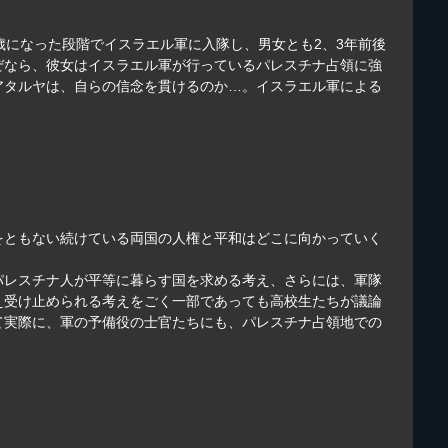
歳になった段階でイスラエル軍に入隊し、男女とも2、3年前後
ぜなら、彼女はイスラエル軍が行っているパレスチナ占領に強
アタルヤは、自らの信念を貫けるのか…。イスラエル軍による
をともない続けている両国の人権と平和はどこに向かっていく
パレスチナ人が平等に暮らす国を求める考え、さらには、軍隊
え受け止められる考えをごく一部であっても高校生たちが議論
て実際に、軍の予備役の士官たちにも、パレスチナ占領地での