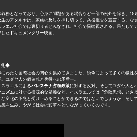
義務となっており、心身に問題がある場合など一部の例外を除き、18
校生のアタルヤは、家族の反対を押し切って、兵役拒否を宣言する。な
スラエル社会では裏切り者とみなされ、社会で異端視される。果たして
録したドキュメンタリー映画。
予兆◆
年にわたり国際社会の関心を集めてきました。紛争によって多くの犠牲
響。ユダヤ人の価値観と兵役への矛盾ー。
イスラエルによる
パレスチナ占領政策
に対する反対、そしてユダヤ人と
オニズム
に対する根源的な疑義など、イスラエルでは〝危険思想〟とさ
きな変化の予兆と受け止めることができるのではないでしょうか。そし
共感を生み、やがて社会の変革へとつながっていくのです。