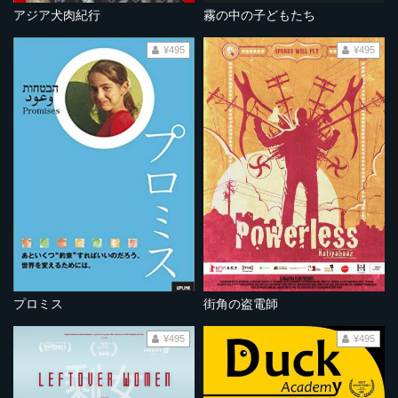
アジア犬肉紀行
霧の中の子どもたち
¥495
¥495
プロミス
街角の盗電師
¥495
¥495