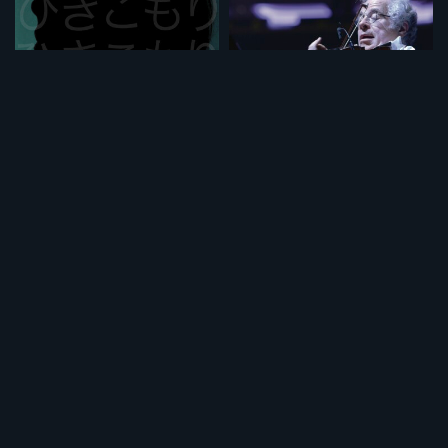
HIKIKOMORI フランス・日本
イツァーク 天才バイオリニストの歩み 《ノーカット完全版》
¥495
¥495