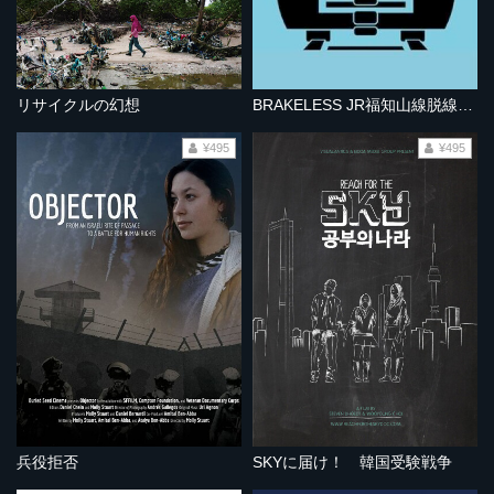
リサイクルの幻想
BRAKELESS JR福知山線脱線事故
¥495
¥495
兵役拒否
SKYに届け！ 韓国受験戦争