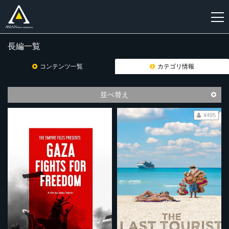
長編一覧
新
規
コンテンツ一覧
カテゴリ情報
登
録
並べ替え
¥495