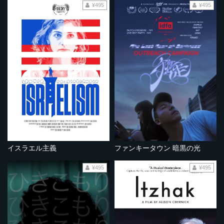
¥495
¥495
イスラエル主義
ファンキータウン 暗黒の光
¥495
¥495