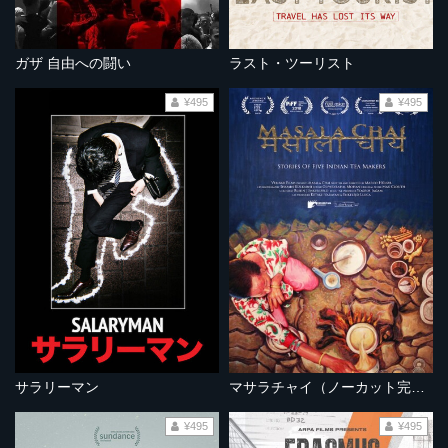
ガザ 自由への闘い
ラスト・ツーリスト
¥495
¥495
サラリーマン
マサラチャイ（ノーカット完全版）
¥495
¥495