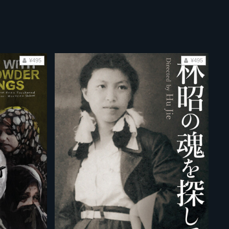
¥495
¥495