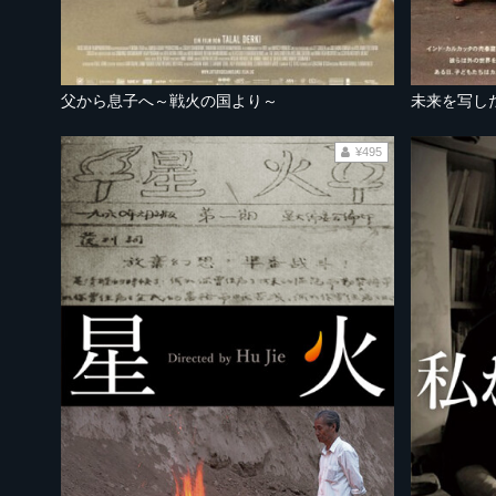
父から息子へ～戦火の国より～
未来を写し
¥495