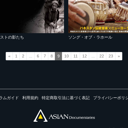
ニストの影たち
ソング・オブ・ラホール
«
1
2
...
6
7
8
9
10
11
12
...
22
23
»
ラムガイド
利用規約
特定商取引法に基づく表記
プライバシーポリ