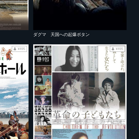
ダグマ 天国への起爆ボタン
¥495
¥495