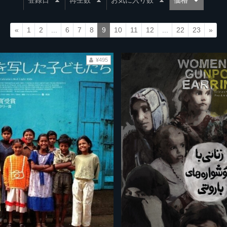
登録日
再生数
お気に入り数
価格
«
1
2
...
6
7
8
9
10
11
12
...
22
23
»
¥495