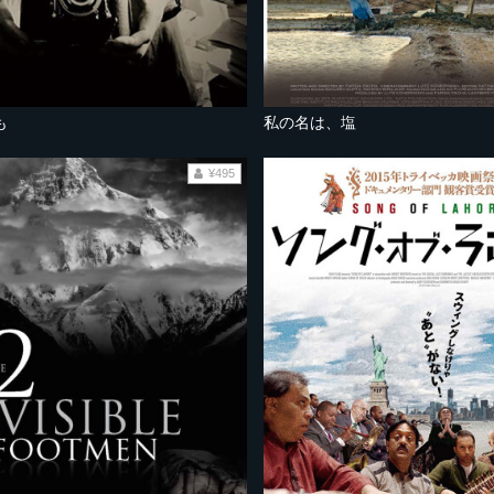
も
私の名は、塩
¥495