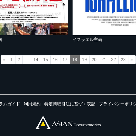
国
イスラエル主義
«
1
2
...
14
15
16
17
18
19
20
21
22
23
»
ラムガイド
利用規約
特定商取引法に基づく表記
プライバシーポリ