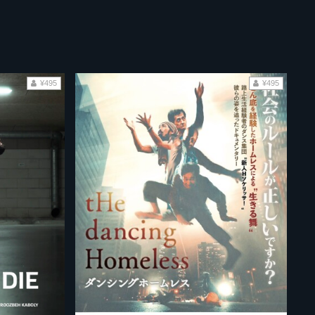
¥495
¥495