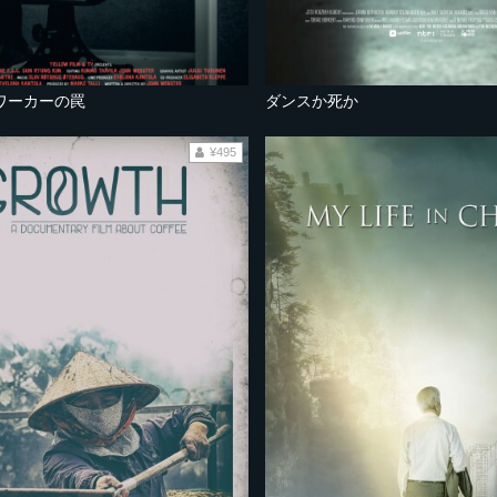
ワーカーの罠
ダンスか死か
¥495