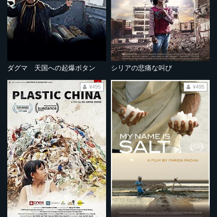
ダグマ 天国への起爆ボタン
シリアの悲痛な叫び
¥495
¥495