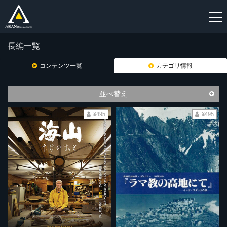
長編一覧
新
規
コンテンツ一覧
カテゴリ情報
登
録
並べ替え
¥495
¥495