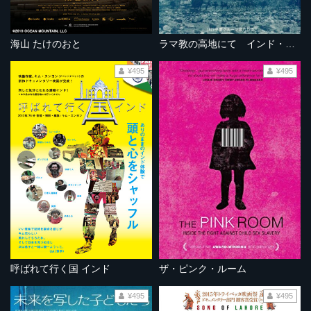
海山 たけのおと
ラマ教の高地にて インド・ラダックの旅
¥495
¥495
呼ばれて行く国 インド
ザ・ピンク・ルーム
¥495
¥495