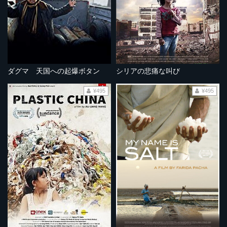
ダグマ 天国への起爆ボタン
シリアの悲痛な叫び
¥495
¥495