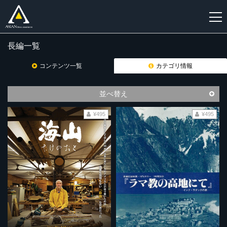
長編一覧
新
規
コンテンツ一覧
カテゴリ情報
登
録
並べ替え
¥495
¥495