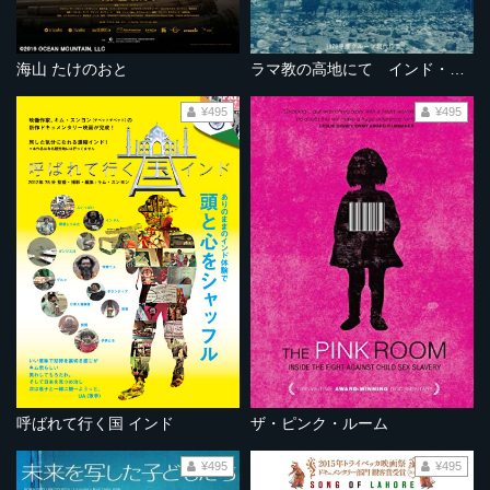
海山 たけのおと
ラマ教の高地にて インド・ラダックの旅
¥495
¥495
呼ばれて行く国 インド
ザ・ピンク・ルーム
¥495
¥495