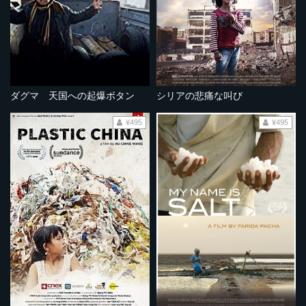
ダグマ 天国への起爆ボタン
シリアの悲痛な叫び
¥495
¥495