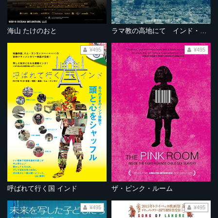
海山 たけのおと
ラマ教の高地にて インド・ラダックの旅
¥495
¥495
呼ばれて行く国 インド
ザ・ピンク・ルーム
¥495
¥495