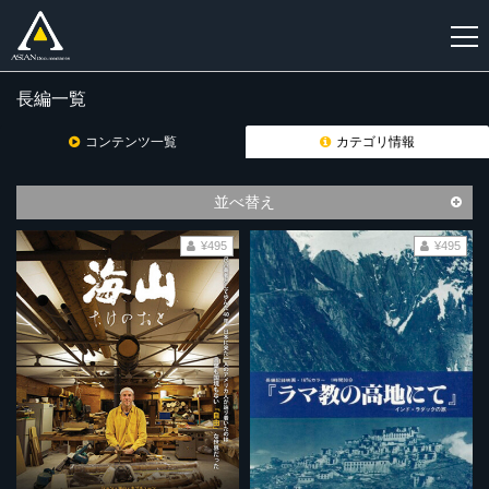
長編一覧
新
規
コンテンツ一覧
カテゴリ情報
登
録
並べ替え
¥495
¥495