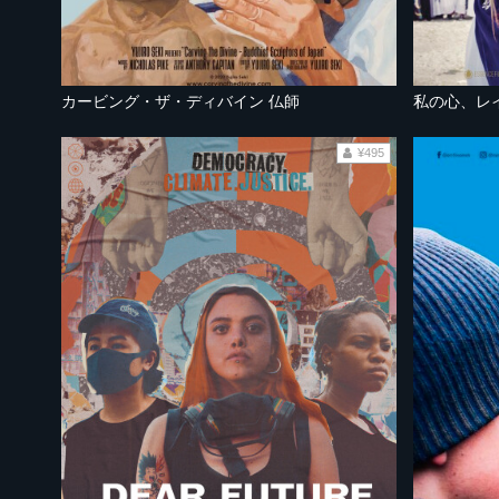
カービング・ザ・ディバイン 仏師
私の心、レ
¥495