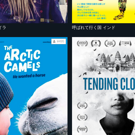
イラ
呼ばれて行く国 インド
¥495