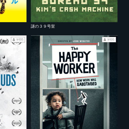
謎の３９号室
¥495
¥495