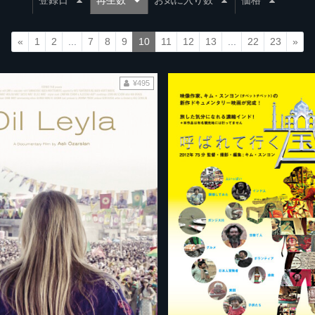
登録日
再生数
お気に入り数
価格
«
1
2
...
7
8
9
10
11
12
13
...
22
23
»
¥495