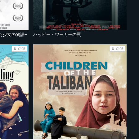
た少女の物語−
ハッピー・ワーカーの罠
¥495
¥495