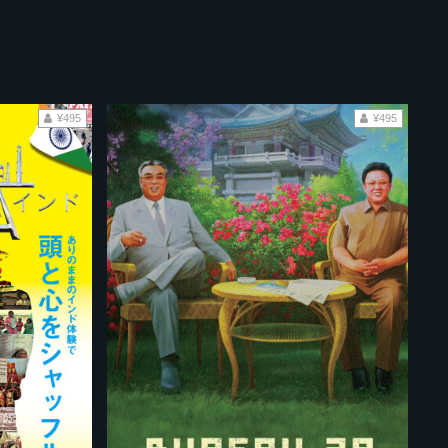
¥495
¥495