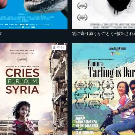
ダ
雲に寄り添うがごとく−救出され
¥495