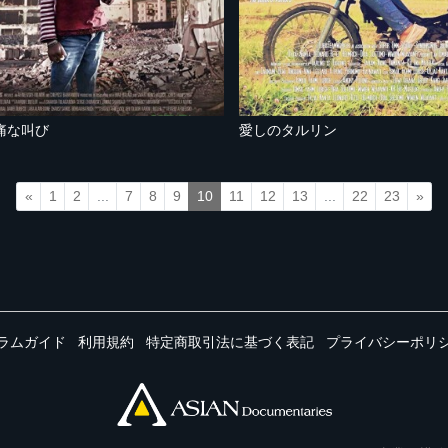
痛な叫び
愛しのタルリン
«
1
2
...
7
8
9
10
11
12
13
...
22
23
»
ラムガイド
利用規約
特定商取引法に基づく表記
プライバシーポリ