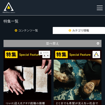
特集一覧
新
規
コンテンツ一覧
カテゴリ情報
登
録
並べ替え
¥495