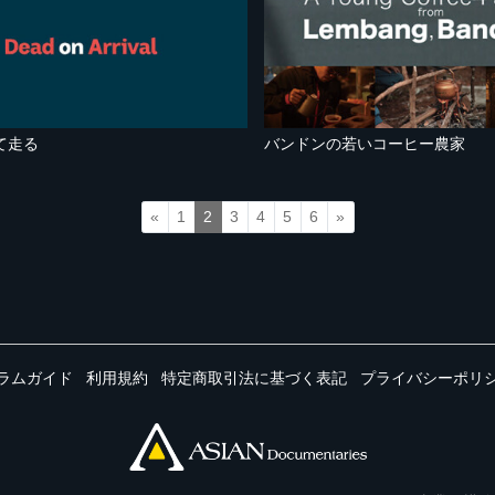
て走る
バンドンの若いコーヒー農家
«
1
2
3
4
5
6
»
ラムガイド
利用規約
特定商取引法に基づく表記
プライバシーポリ