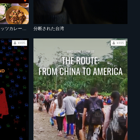
タイ：マングローブガニのココナッツカレーとエイのチリペースト炒め
分断された台湾
¥495
¥495