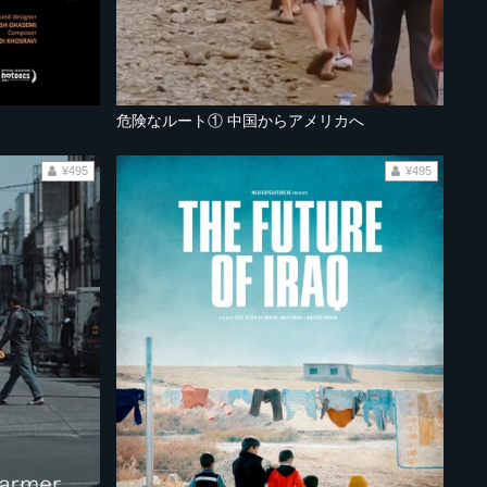
危険なルート① 中国からアメリカへ
¥495
¥495