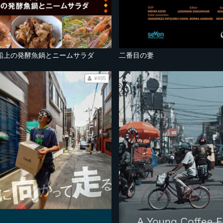
船上の発酵魚鍋とニームサラダ
二番目の妻
¥495