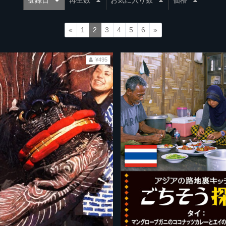
登録日
再生数
お気に入り数
価格
«
1
2
3
4
5
6
»
¥495