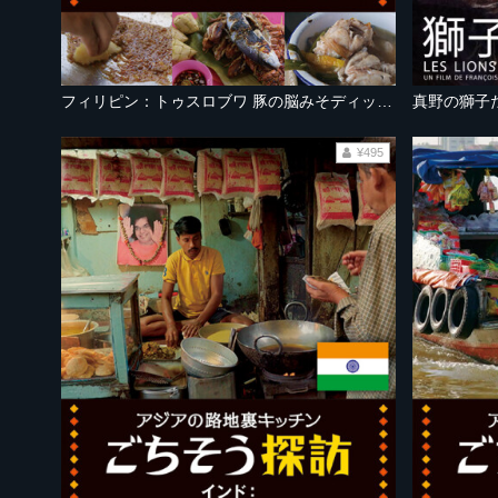
フィリピン：トゥスロブワ 豚の脳みそディップとハリセンボンスープ
真野の獅子
¥495