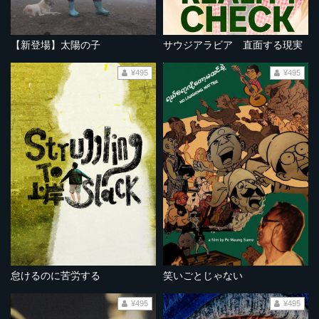
【新登場】太陽の子
サウジアラビア 直面する現実
¥495
¥495
怠けるのに苦労する
笑いごとじゃない
¥495
¥495