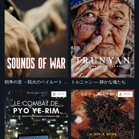
戦争の音 －戦火のベイルート オルタナ音楽 －
トルニャン ― 静かな魂たち
¥495
¥495