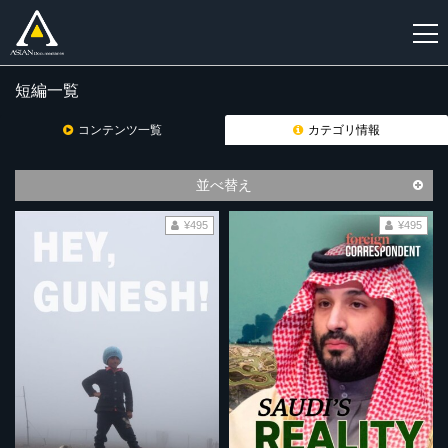
短編一覧
新
規
コンテンツ一覧
カテゴリ情報
登
録
並べ替え
¥495
¥495