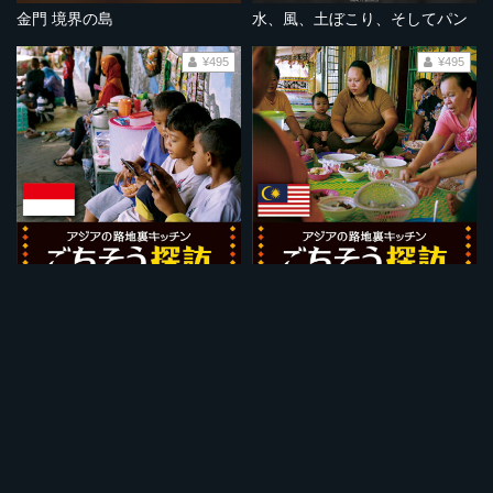
金門 境界の島
水、風、土ぼこり、そしてパン
¥495
¥495
インドネシア：屋台で鶏の頭と足のスパイス料理
マレーシア：森が台所 パパイヤ花炒めと鶏肉の竹筒蒸し
¥495
¥495