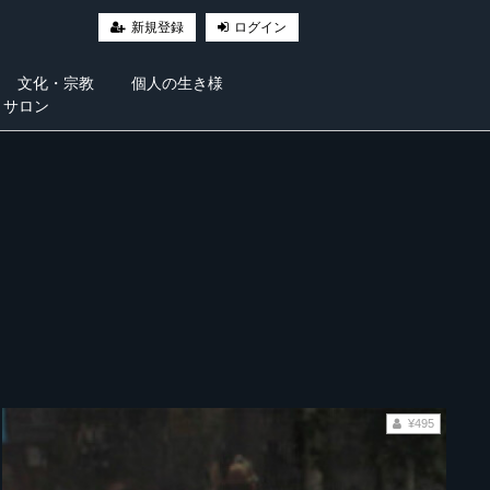
新規登録
ログイン
文化・宗教
個人の生き様
・サロン
¥495