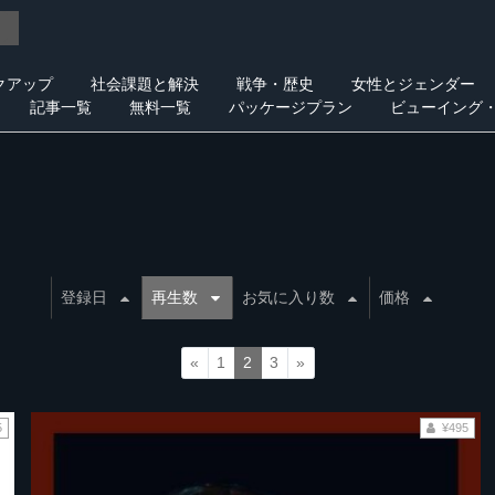
クアップ
社会課題と解決
戦争・歴史
女性とジェンダー
記事一覧
無料一覧
パッケージプラン
ビューイング
登録日
再生数
お気に入り数
価格
«
1
2
3
»
5
¥495