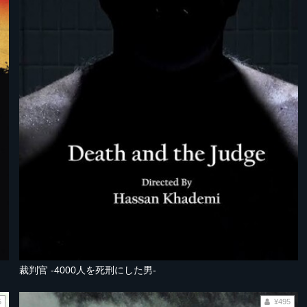
裁判官 -4000人を死刑にした男-
5
¥495