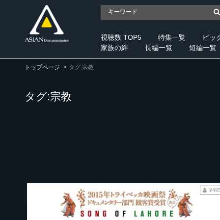
視聴数 TOP5
特集一覧
ピッ
家族の絆
長編一覧
短編一覧
トップページ
タグ:宗教
タグ:宗教
¥49