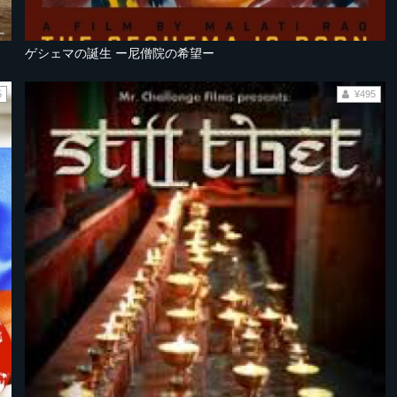
ゲシェマの誕生 ー尼僧院の希望ー
5
¥495