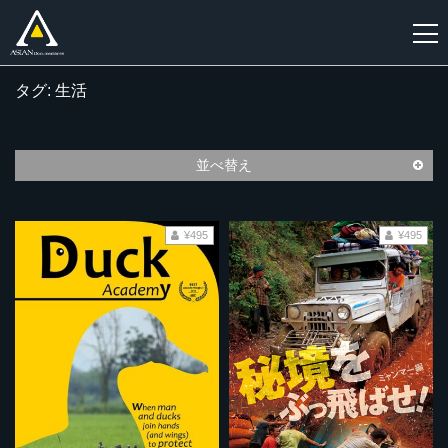
タグ: 生活
新
規
登
並べ替え
録
¥495
¥495