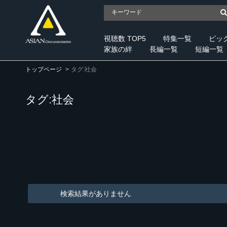
視聴数 TOP5
特集一覧
ピッ
家族の絆
長編一覧
短編一覧
トップページ
タグ:社会
タグ:社会
検索結果がありません