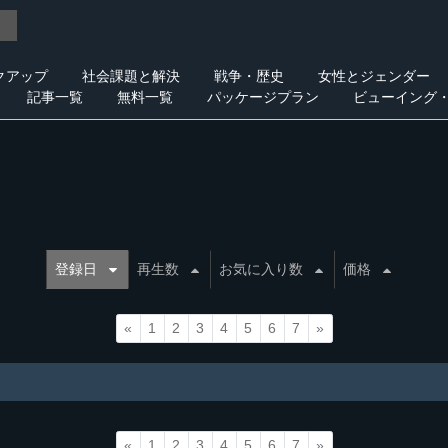
クアップ
社会課題と解決
戦争・歴史
女性とジェンダー
記事一覧
無料一覧
パッケージプラン
ビューイング
登録日
再生数
お気に入り数
価格
«
1
2
3
4
5
6
7
»
«
1
2
3
4
5
6
7
»