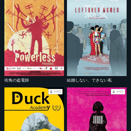
街角の盗電師
結婚しない、できない私
¥495
¥495