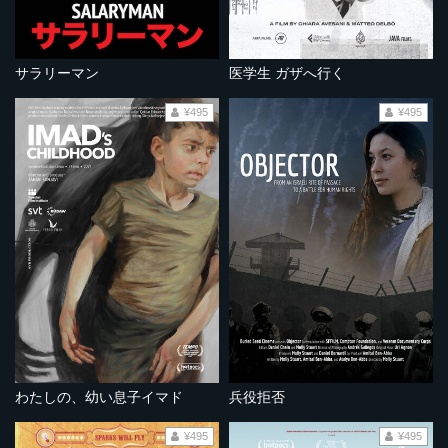
サラリーマン
医学生 ガザへ行く
¥495
¥495
わたしの、幼い息子イマド
兵役拒否
¥495
¥495