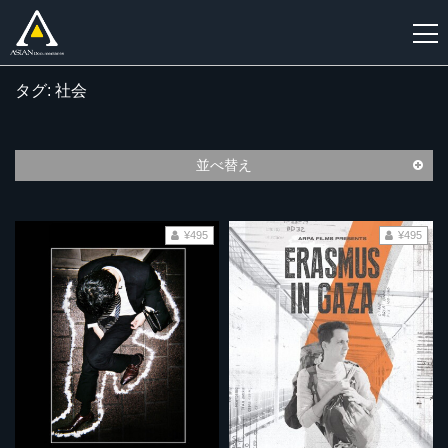
タグ: 社会
新
規
登
並べ替え
録
¥495
¥495