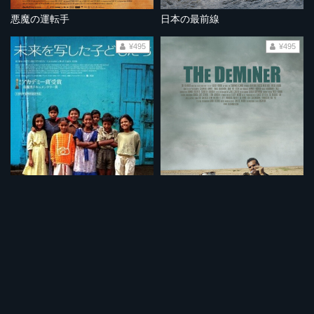
悪魔の運転手
日本の最前線
¥495
¥495
未来を写した子どもたち
爆弾処理兵 極限の記録 (ノーカット完全版）
¥495
¥495