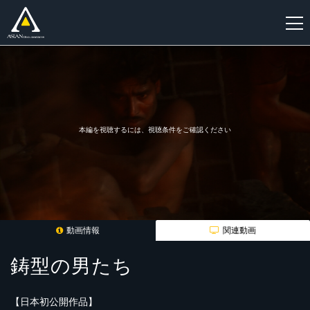
新
規
登
録
本編を視聴するには、視聴条件をご確認ください
動画情報
関連動画
鋳型の男たち
【日本初公開作品】