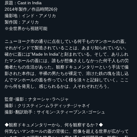
原題：Cast in India
2014年製作／作品時間26分
撮影地：インド・アメリカ
製作国：アメリカ
※全世界から視聴可能
ニューヨーク市の通りに点在している何千ものマンホールの蓋。
それがインドで製造されていることは、あまり知られていない。
確かに蓋には”Made In India”と刻まれている。そして、ありふれ
たマンホールの蓋には、誰もが想像さえしなかった何千人もの労
働者たちの生活があった。観察ドキュメンタリーという手法で撮
影された本作は、半裸の男たちが裸足で、溶けた鉄の塊を流し込
んでマンホールの蓋を作っていく様を淡々と記録していく。ここ
から何を発見し、感じられるかは、人それぞれだろう。
監督･撮影：ナターシャ･ラヘジャ
撮影：クリスティン･ムラディッチ･ジャネイ
撮影･翻訳助手：サイモン･スティーブンス･ゴーシュ
◆観察ドキュメンタリーから、何を観察するか？◆
何気ないマンホールの蓋の背後に、想像を超える世界が広がって