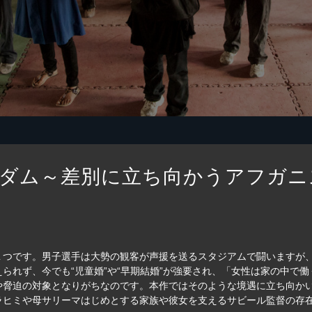
ダム～差別に立ち向かうアフガニ
１つです。男子選手は大勢の観客が声援を送るスタジアムで闘いますが
られず、今でも“児童婚”や“早期結婚”が強要され、「女性は家の中で
や脅迫の対象となりがちなのです。本作ではそのような境遇に立ち向か
ラヒミや母サリーマはじめとする家族や彼女を支えるサビール監督の存