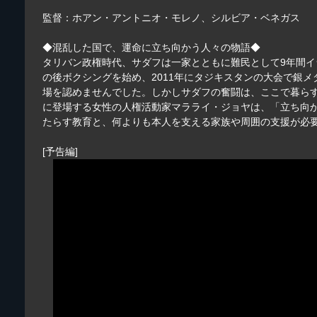
監督：ホアン・アントニオ・モレノ、シルビア・ベネガス
◆混乱した国で、運命に立ち向かう人々の物語◆
タリバン政権時代、サダフは一家とともに難民として9年間イラ
の後ボクシングを始め、2011年にタジキスタンの大会で銀
場を認めませんでした。しかしサダフの奮闘は、ここで暮ら
に登場する女性の人権活動家マラライ・ジョヤは、「立ち向か
たらす教育と、何よりも本人を支える家族や周囲の支援が必
[予告編]