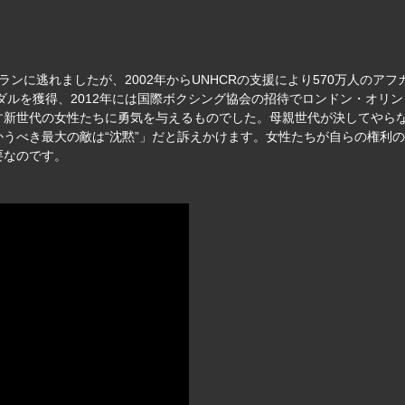
ンに逃れましたが、2002年からUNHCRの支援により570万人のアフ
メダルを獲得、2012年には国際ボクシング協会の招待でロンドン・オリ
す新世代の女性たちに勇気を与えるものでした。母親世代が決してやら
うべき最大の敵は“沈黙”」だと訴えかけます。女性たちが自らの権利
要なのです。