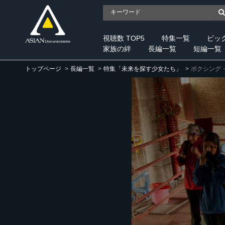
視聴数 TOP5
特集一覧
ピッ
家族の絆
長編一覧
短編一覧
トップページ
長編一覧
特集「未来を探す少女たち」
ボクシング