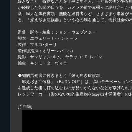
好きなこと、得意なことを仕事にする人、子どもの頃の夢を
が経験した苦悶の日々を、カメラの前で赤裸々に語り合った
議、膨大な事務書類、無能な経営者など、さまざまな事象が日
る。「燃え尽き症候群」という心の病を通して、現代社会の
監督・脚本・編集：ジョン・ウェブスター
脚本：エヴェリーナ･カントーラ
製作：マルコ･ターリ
製作総指揮：オリー･ハイッカ
撮影：サンリャン･キム、ヤラッコ･Ｔ･レイン
編集：キンモ・ターヴィラ
◆知的労働者に付きまとう「燃え尽き症候群」
「燃え尽き症候群」（BURN OUT）は、高いモチベーシ
を達成した後に打ち込むものが見つからないなどが挙げられま
レッジワーカー（形のない知的生産物を生み出す労働者）の
[予告編]