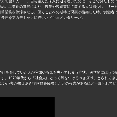
叶えて働く人……。自ら望んだ未来に辿り着いたのに、そこで見たもの
作品。工業化の進展により、農業や製造業に従事する人は減少し、サー
常業務を停滞させる。働くことへの期待と現実が衝突した時、労働者は
不条理をアカデミックに描いたドキュメンタリーだ。
ョンで仕事をしていた人が突如やる気を失ってしまう症状。医学的にはう
す。1970年代から「社会人にとって気をつけるべき症状」とされてきま
およそ7割が燃え尽き症候群を経験したとの報告があるほど一般化してい