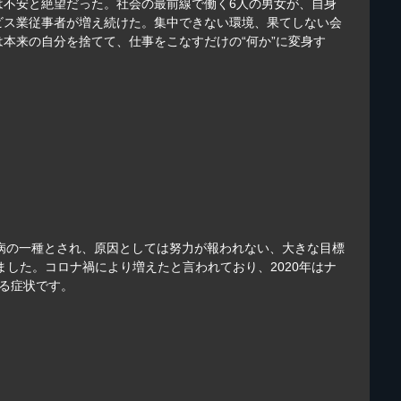
は不安と絶望だった。社会の最前線で働く6人の男女が、自身
ビス業従事者が増え続けた。集中できない環境、果てしない会
本来の自分を捨てて、仕事をこなすだけの“何か”に変身す
つ病の一種とされ、原因としては努力が報われない、大きな目標
した。コロナ禍により増えたと言われており、2020年はナ
る症状です。