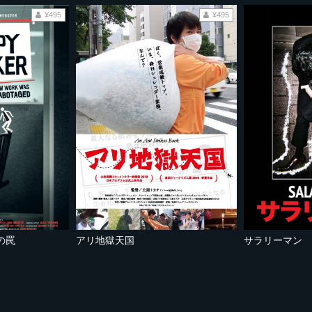
¥495
¥495
の罠
アリ地獄天国
サラリーマン