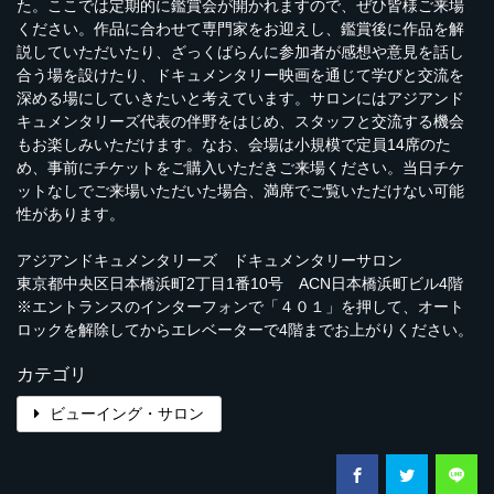
た。ここでは定期的に鑑賞会が開かれますので、ぜひ皆様ご来場
ください。作品に合わせて専門家をお迎えし、鑑賞後に作品を解
説していただいたり、ざっくばらんに参加者が感想や意見を話し
合う場を設けたり、ドキュメンタリー映画を通じて学びと交流を
深める場にしていきたいと考えています。サロンにはアジアンド
キュメンタリーズ代表の伴野をはじめ、スタッフと交流する機会
もお楽しみいただけます。なお、会場は小規模で定員14席のた
め、事前にチケットをご購入いただきご来場ください。当日チケ
ットなしでご来場いただいた場合、満席でご覧いただけない可能
性があります。
アジアンドキュメンタリーズ ドキュメンタリーサロン
東京都中央区日本橋浜町2丁目1番10号 ACN日本橋浜町ビル4階
※エントランスのインターフォンで「４０１」を押して、オート
ロックを解除してからエレベーターで4階までお上がりください。
カテゴリ
ビューイング・サロン