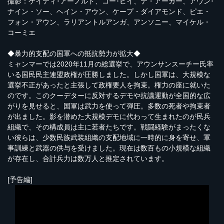
撮影：ケイティ･アーノルド、コー･ピイ、テ・アーカー、アウン･
ナイン・ソー、ヘイン・アウン、ケープ・ダイアモンド、ピエ・
フォン・アウン、ラリアントルアンガ、アンソニー、マイケル・
コーミエ
◆暴力的支配の国軍への抵抗勢力が拡大◆
ミャンマーでは2020年11月の総選挙で、アウンサンスーチー氏率
いる国民民主連盟政権が圧勝しました。しかし国軍は、大規模な
選挙不正があったと主張して政権要人を拘束。権力の座に就いた
のです。このクーデターに反対するデモや抗議運動が全国的な広
がりを見せると、国軍は武力を使って弾圧。多数の死者や拘束者
が出ました。影を潜めた大規模デモに代わって生まれたのが民兵
組織で、その構成員は主に若者たちです。戦闘経験がまったくな
い彼らは、少数民族武装組織の支配地域に一時的に身を寄せ、軍
事訓練と武器の供与を受けました。現在は数百もの小規模な組織
が存在し、合計兵力は数万人と推定されています。
[予告編]