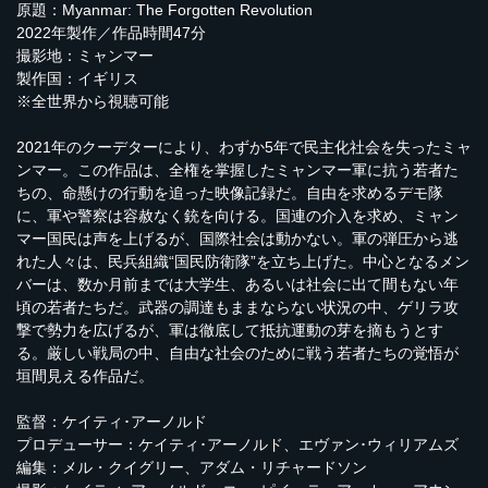
原題：Myanmar: The Forgotten Revolution
2022年製作／作品時間47分
撮影地：ミャンマー
製作国：イギリス
※全世界から視聴可能
2021年のクーデターにより、わずか5年で民主化社会を失ったミャ
ンマー。この作品は、全権を掌握したミャンマー軍に抗う若者た
ちの、命懸けの行動を追った映像記録だ。自由を求めるデモ隊
に、軍や警察は容赦なく銃を向ける。国連の介入を求め、ミャン
マー国民は声を上げるが、国際社会は動かない。軍の弾圧から逃
れた人々は、民兵組織“国民防衛隊”を立ち上げた。中心となるメン
バーは、数か月前までは大学生、あるいは社会に出て間もない年
頃の若者たちだ。武器の調達もままならない状況の中、ゲリラ攻
撃で勢力を広げるが、軍は徹底して抵抗運動の芽を摘もうとす
る。厳しい戦局の中、自由な社会のために戦う若者たちの覚悟が
垣間見える作品だ。
監督：ケイティ･アーノルド
プロデューサー：ケイティ･アーノルド、エヴァン･ウィリアムズ
編集：メル・クイグリー、アダム・リチャードソン