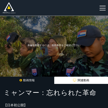
新
規
登
録
本編を視聴するには、視聴条件をご確認ください
動画情報
関連動画
ミャンマー：忘れられた革命
【日本初公開】