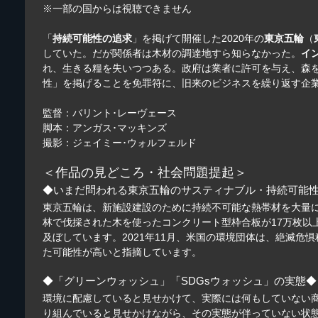
※一部の国からは視聴できません
「
持続可能性の追求
」を掲げて開催した2020年の
東京五輪
（
していた。だが関係者は木材の調達地すら知らなかった。
イ
れ、生きる糧を失いつつある。政府は業者に許可を与え、森
性」を掲げることを免罪符に、旧来のビジネスを繰り返す企
監督：バリント･レーヴェース
脚本：アンガス･マッキンズ
撮影：ジェイミー･ウォルフェルド
＜作品の見どころ・社会問題提起＞
◆いまだ問われる東京五輪のサスティナブル・持続可能
東京五輪は、新施設建設のために持続不可能な熱帯材を大量
林で伐採された木を使ったコンクリート型枠合板が17万枚
及ぼしています。2021年11月、米国の環境団体は、絶滅
た可能性が高いと指摘しています。
◆「グリーンウォッシュ」「SDGsウォッシュ」の実態◆
環境に配慮していると見せかけて、実際には何もしていない
り組んでいると見せかけながら、その実態が伴っていない状