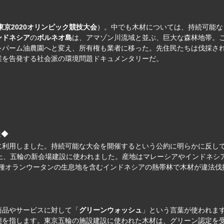
東京2020オリンピック競技大会
）。中でも木材については、持続可能な
ンドネシア
の
ボルネオ島
は、アマゾン川流域と並ぶ、巨大な森林地帯。
をパーム油農園へと変え、所有権も業者に移った。先住民たちは伐採さ
業を告発する社会派の環境問題ドキュメンタリーだ。
性◆
に利用しました。持続可能な大会を開催するという公約に明らかに反し
以上、五輪の新会場建設に使われました。産地はマレーシアやインドネシ
危惧種オランウータンの生息地を含むインドネシアの熱帯林で木材が違法
商品やサービスに対して「
グリーンウォッシュ
」という言葉が使われま
態を指します。東京五輪の施設建設に使われた木材は、グリーン認定を