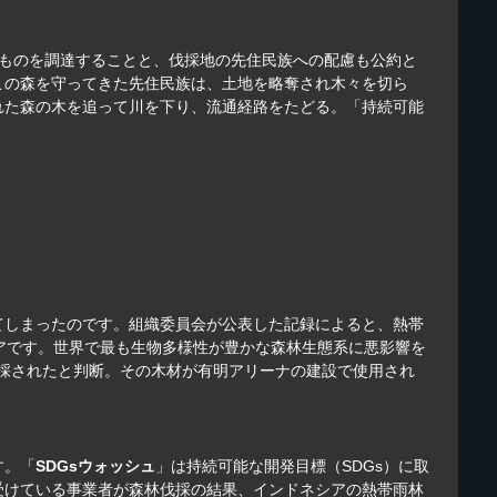
ものを調達することと、伐採地の先住民族への配慮も公約と
この森を守ってきた先住民族は、土地を略奪され木々を切ら
れた森の木を追って川を下り、流通経路をたどる。「持続可能
てしまったのです。組織委員会が公表した記録によると、熱帯
アです。世界で最も生物多様性が豊かな森林生態系に悪影響を
伐採されたと判断。その木材が有明アリーナの建設で使用され
す。「
SDGsウォッシュ
」は持続可能な開発目標（SDGs）に取
受けている事業者が森林伐採の結果、インドネシアの熱帯雨林