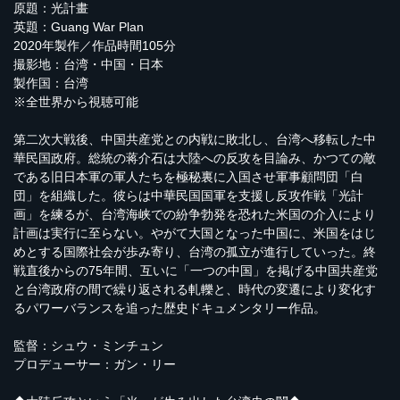
原題：光計畫
英題：Guang War Plan
2020年製作／作品時間105分
撮影地：台湾・中国・日本
製作国：台湾
※全世界から視聴可能
第二次大戦後、中国共産党との内戦に敗北し、台湾へ移転した中
華民国政府。総統の蒋介石は大陸への反攻を目論み、かつての敵
である旧日本軍の軍人たちを極秘裏に入国させ軍事顧問団「白
団」を組織した。彼らは中華民国国軍を支援し反攻作戦「光計
画」を練るが、台湾海峡での紛争勃発を恐れた米国の介入により
計画は実行に至らない。やがて大国となった中国に、米国をはじ
めとする国際社会が歩み寄り、台湾の孤立が進行していった。終
戦直後からの75年間、互いに「一つの中国」を掲げる中国共産党
と台湾政府の間で繰り返される軋轢と、時代の変遷により変化す
るパワーバランスを追った歴史ドキュメンタリー作品。
監督：シュウ・ミンチュン
プロデューサー：ガン・リー