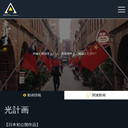
新
規
登
録
本編を視聴するには、視聴条件をご確認ください
動画情報
関連動画
光計画
【日本初公開作品】