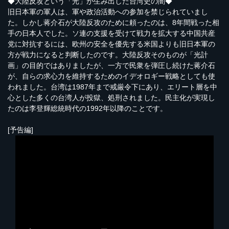
◆大陸反攻という「光」が生み出した台湾史の闇◆
旧日本軍の軍人は、軍や政治活動への参加を禁じられていまし
た。しかし蒋介石が大陸反攻のために頼ったのは、8年間戦った相
手の日本人でした。ソ連の支援を受けて戦力を拡大する中国共産
党に対抗するには、欧州の安全を優先する米国よりも旧日本軍の
方が戦力になると判断したのです。大陸反攻そのものが「光計
画」の目的ではありましたが、一方で民衆を弾圧し続けた蒋介石
が、自らの求心力を維持するためのイデオロギー戦略としても使
われました。台湾は1987年まで戒厳令下にあり、エリート層を中
心とした多くの台湾人が投獄、処刑されました。民主化が実現し
たのは李登輝総統時代の1992年以降のことです。
[予告編]