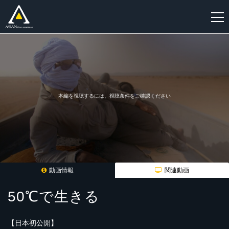
新
規
登
録
本編を視聴するには、視聴条件をご確認ください
動画情報
関連動画
50℃で生きる
【日本初公開】