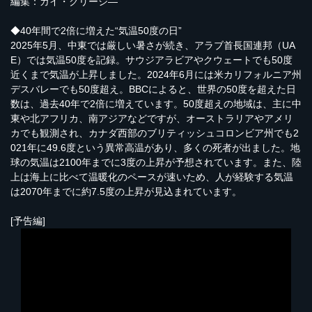
編集：ガイ・クリーシ―
◆40年間で2倍に増えた“気温50度の日”
2025年5月、中東では厳しい暑さが続き、アラブ首長国連邦（UA
E）では気温50度を記録。サウジアラビアやクウェートでも50度
近くまで気温が上昇しました。2024年6月には米カリフォルニア州
デスバレーでも50度超え。BBCによると、世界の50度を超えた日
数は、過去40年で2倍に増えています。50度超えの地域は、主に中
東や北アフリカ、南アジアなどですが、オーストラリアやアメリ
カでも観測され、カナダ西部のブリティッシュコロンビア州でも2
021年に49.6度という異常高温があり、多くの死者が出ました。地
球の気温は2100年までに3度の上昇が予想されています。また、陸
上は海上に比べて温暖化のペースが速いため、人が経験する気温
は2070年までに約7.5度の上昇が見込まれています。
[予告編]