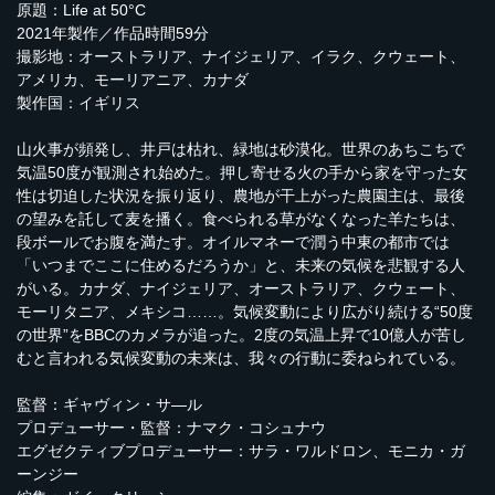
原題：Life at 50°C
2021年製作／作品時間59分
撮影地：オーストラリア、ナイジェリア、イラク、クウェート、
アメリカ、モーリアニア、カナダ
製作国：イギリス
山火事が頻発し、井戸は枯れ、緑地は砂漠化。世界のあちこちで
気温50度が観測され始めた。押し寄せる火の手から家を守った女
性は切迫した状況を振り返り、農地が干上がった農園主は、最後
の望みを託して麦を播く。食べられる草がなくなった羊たちは、
段ボールでお腹を満たす。オイルマネーで潤う中東の都市では
「いつまでここに住めるだろうか」と、未来の気候を悲観する人
がいる。カナダ、ナイジェリア、オーストラリア、クウェート、
モーリタニア、メキシコ……。気候変動により広がり続ける“50度
の世界”をBBCのカメラが追った。2度の気温上昇で10億人が苦し
むと言われる気候変動の未来は、我々の行動に委ねられている。
監督：ギャヴィン・サ―ル
プロデューサー・監督：ナマク・コシュナウ
エグゼクティブプロデューサー：サラ・ワルドロン、モニカ・ガ
ーンジー