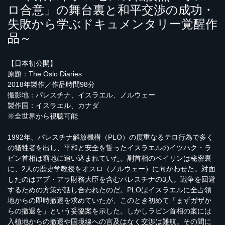
ロ合意」の舞台裏と和平交渉の成功・
失敗から学ぶドキュメンタリー覚醒作
品～
【日本初公開】
原題：The Oslo Diaries
2018年製作／作品時間98分
撮影地：パレスチナ、イスラエル、ノルウェー
製作国：イスラエル、カナダ
※全世界から視聴可能
1992年、パレスチナ解放機構（PLO）の度重なるテロ行為で多く
の犠牲者を出し、平和と安全を誓ったイスラエルのイツハク・ラ
ビン首相は窮地に追い込まれていた。副首相のベイリンは秘密裏
に、2人の歴史学教授をオスロ（ノルウェー）に向かわせた。対面
したのはアブ・アラ財務大臣を含むパレスチナの3人。戦争を回避
するための方策が話し合われたのだ。PLOはイスラエルに全占領
地からの即時撤退を求めていたが、このとき初めて「まずガザか
らの撤退を」という妥協案を示した。しかしラビン首相の案には
入植地からの撤退や国境線への言及はなく交渉は難航。その間に