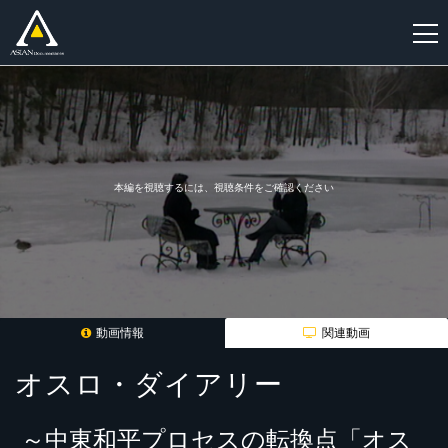
新
規
登
録
本編を視聴するには、視聴条件をご確認ください
動画情報
関連動画
オスロ・ダイアリー
～中東和平プロセスの転換点「オス