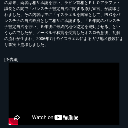
の結果、両者は相互承認を行い、ラビン首相とＰＬＯアラファト
議長との間で「パレスチナ暫定自治に関する原則宣言」が調印さ
れました。その内容は主に「イスラエルを国家として、PLOをパ
レスチナの自治政府として相互に承認する」「５年間のパレスチ
ナ暫定自治を行い、５年後に最終的地位協定を発効させる」とい
うものでしたが、ノーベル平和賞を受賞したオスロ合意後、瓦解
の流れが生まれ、2006年7月のイスラエルによるガザ地区侵攻によ
り事実上崩壊しました。
[予告編]